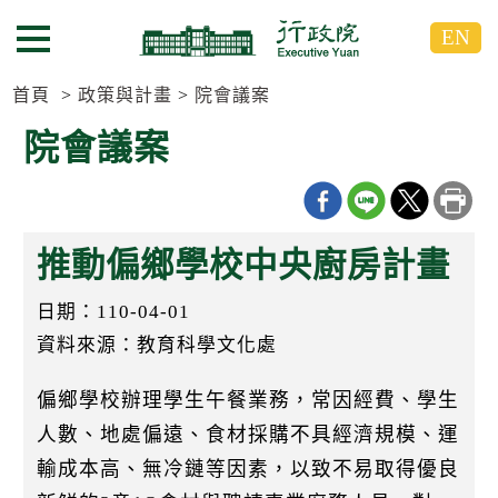
跳
跳
EN
到
到
選單按鈕
主
主
要
要
首頁
政策與計畫
院會議案
內
內
院會議案
容
容
區
區
塊
塊
G
o
推動偏鄉學校中央廚房計畫
T
o
C
日期：110-04-01
e
n
資料來源：教育科學文化處
t
e
偏鄉學校辦理學生午餐業務，常因經費、學生
r
b
人數、地處偏遠、食材採購不具經濟規模、運
l
o
輸成本高、無冷鏈等因素，以致不易取得優良
c