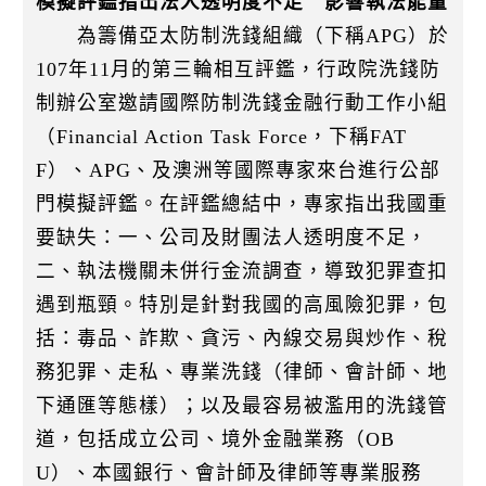
模擬評鑑指出法人透明度不足 影響執法能量
k
為籌備亞太防制洗錢組織（下稱APG）於
107年11月的第三輪相互評鑑，行政院洗錢防
制辦公室邀請國際防制洗錢金融行動工作小組
（Financial Action Task Force，下稱FAT
F）、APG、及澳洲等國際專家來台進行公部
門模擬評鑑。在評鑑總結中，專家指出我國重
要缺失：一、公司及財團法人透明度不足，
二、執法機關未併行金流調查，導致犯罪查扣
遇到瓶頸。特別是針對我國的高風險犯罪，包
括：毒品、詐欺、貪污、內線交易與炒作、稅
務犯罪、走私、專業洗錢（律師、會計師、地
下通匯等態樣）；以及最容易被濫用的洗錢管
道，包括成立公司、境外金融業務（OB
U）、本國銀行、會計師及律師等專業服務