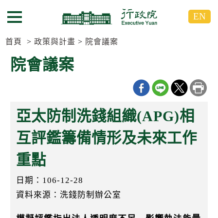
跳
跳
EN
到
到
選單按鈕
主
主
要
要
首頁
政策與計畫
院會議案
內
內
院會議案
容
容
區
區
塊
塊
G
o
亞太防制洗錢組織(APG)相
T
o
C
互評鑑籌備情形及未來工作
e
n
重點
t
e
r
日期：106-12-28
b
l
資料來源：洗錢防制辦公室
o
c