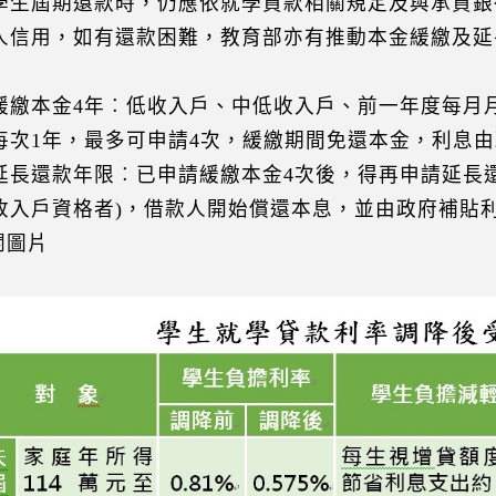
學生屆期還款時，仍應依就學貸款相關規定及與承貸銀
人信用，如有還款困難，教育部亦有推動本金緩繳及延
緩繳本金4年︰低收入戶、中低收入戶、前一年度每月
每次1年，最多可申請4次，緩繳期間免還本金，利息
延長還款年限︰已申請緩繳本金4次後，得再申請延長還款
收入戶資格者)，借款人開始償還本息，並由政府補貼利率