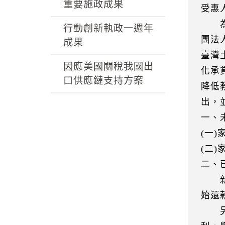
k
重要施政成果
受惠人
為協
行動創新執政一週年
團法
成果
臺灣
因應美國關稅我國出
化承
口供應鏈支持方案
降低
出，
一、
(一)
(二)
二、
新利
始還
另外