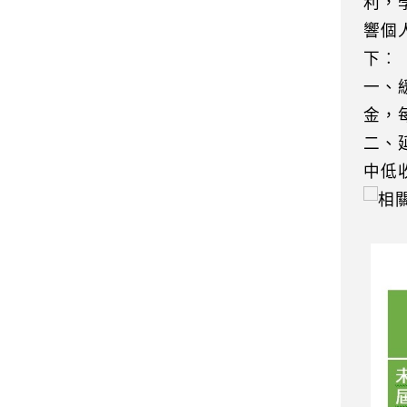
利，
響個
下︰
一、
金，
二、
中低