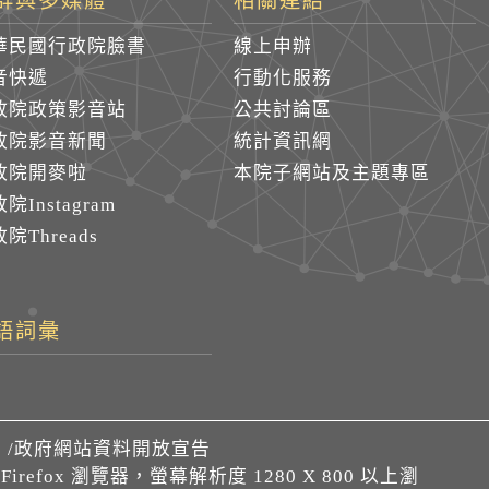
群與多媒體
相關連結
華民國行政院臉書
線上申辦
音快遞
行動化服務
政院政策影音站
公共討論區
政院影音新聞
統計資訊網
政院開麥啦
本院子網站及主題專區
院Instagram
院Threads
語詞彙
們
/
政府網站資料開放宣告
、Firefox 瀏覽器，螢幕解析度 1280 X 800 以上瀏