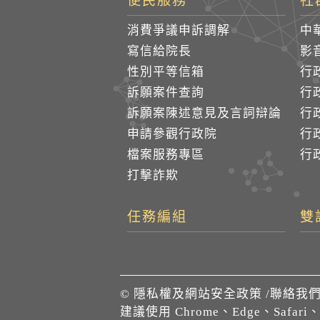
便民服務
社
消費爭議申訴調解
中
寫信給院長
影
性別平等信箱
行
訴願案件查詢
行
訴願案陳述意見及言詞辯論
行
申請參觀行政院
行政
檔案服務專區
行政
打擊詐欺
任務編組
雙
©
隱私權及網站安全政策
/
聯絡我
建議使用 Chrome、Edge、Safari