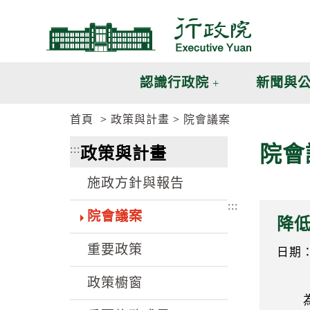
跳
跳
到
到
主
主
要
要
內
內
認識行政院
新聞與
容
容
區
區
首頁
政策與計畫
院會議案
塊
塊
G
院會
:::
政策與計畫
o
T
o
施政方針與報告
C
e
:::
n
院會議案
降
t
e
重要政策
r
日期：1
b
l
政策櫥窗
o
為降
c