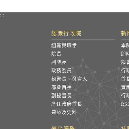
:::
認識行政院
新
組織與職掌
本
院長
即
副院長
部
政務委員
行
秘書長、發言人
首
部會首長
質
副秘書長
行
歷任政府首長
R
建築及史料