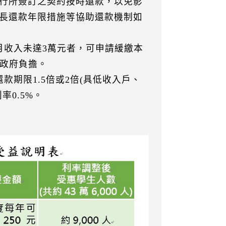
行所簽訂之契約按時還款，以免影
長還款年限措施等協助還款機制如
月收入未達3萬元者，可申請緩繳本
由政府負擔。
期限1.5倍或2倍(具低收入戶、
0.5%。