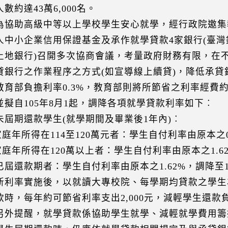
數約達43萬6,000名。
助高級中等以上學校學生安心就學，經行政院邀集
人中小企業信用保證基金及承作就學貸款4家銀行(臺
土地銀行)召開多次協商會議，考量政府財務有限，在
貸銀行之作業程序之方式(如宣導線上續貸)，降低承貸
教育部負擔利率0.3%，教育部則將所節省之利率經費約
並擬自105年8月1起，調降各項就學貸款利率如下︰
未屆期還款學生(就學期間及畢業後1年內)︰
家庭年所得在114至120萬元者：學生自付利率由原本之0.
家庭年所得在120萬以上者：學生自付利率由原本之1.62
已屆還款期者：學生自付利率由原本之1.62%，調降至1.
率實施後，以就讀大專校院、每學期均貸款之學生為
款時，每年約可節省利率支出2,000元，減輕學生還款
提醒，就學貸款係協助學生就學、減輕就學費用籌