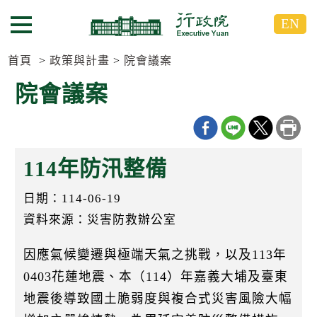
跳
跳
EN
到
到
選單按鈕
主
主
要
要
首頁
政策與計畫
院會議案
內
內
院會議案
容
容
區
區
塊
塊
G
o
114年防汛整備
T
o
C
日期：114-06-19
e
n
資料來源：災害防救辦公室
t
e
因應氣候變遷與極端天氣之挑戰，以及113年
r
b
0403花蓮地震、本（114）年嘉義大埔及臺東
l
o
地震後導致國土脆弱度與複合式災害風險大幅
c