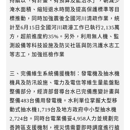
持續以「有計畫、有預算及能治水」，朝減少
淹水面積、縮短退水時間及提高保護標準等目
標推動，同時加強震後全國河川清疏作業，統
計至6月15日全國河川疏濬工作已執行2,135萬
方，超前進度約35%。另外，利用無人機、監
測設備等科技設施及防災社區與防汛護水志工
等志工，加強巡檢作業
三、完備維生系統備援機制：發電機及抽水機
機具及防汛設施、電力及電信等維生量能盤點
整備部分，經濟部督導台水已完備應變計畫與
整備483台備用發電機。水利單位掌握大型移
動式抽水機1,719台及地方政府中小型抽水機
2,724台。同時台電業備妥4,958人力並規劃完
善跨區支援機制，視災情需要即時調度進行搶