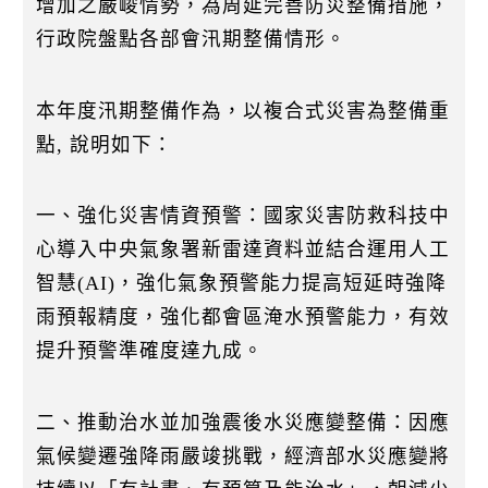
增加之嚴峻情勢，為周延完善防災整備措施，
k
行政院盤點各部會汛期整備情形。
本年度汛期整備作為，以複合式災害為整備重
點, 說明如下：
一、強化災害情資預警：國家災害防救科技中
心導入中央氣象署新雷達資料並結合運用人工
智慧(AI)，強化氣象預警能力提高短延時強降
雨預報精度，強化都會區淹水預警能力，有效
提升預警準確度達九成。
二、推動治水並加強震後水災應變整備：因應
氣候變遷強降雨嚴竣挑戰，經濟部水災應變將