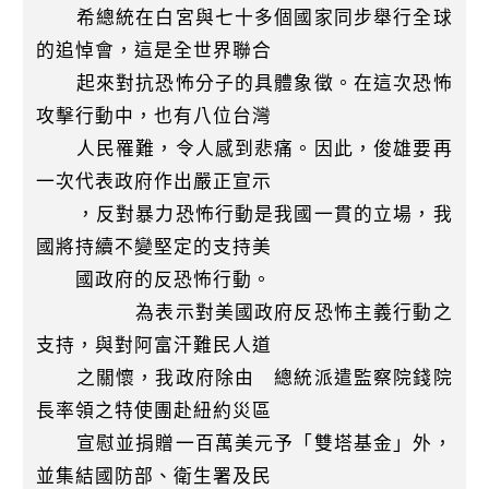
k
希總統在白宮與七十多個國家同步舉行全球
的追悼會，這是全世界聯合
起來對抗恐怖分子的具體象徵。在這次恐怖
攻擊行動中，也有八位台灣
人民罹難，令人感到悲痛。因此，俊雄要再
一次代表政府作出嚴正宣示
，反對暴力恐怖行動是我國一貫的立場，我
國將持續不變堅定的支持美
國政府的反恐怖行動。
為表示對美國政府反恐怖主義行動之
支持，與對阿富汗難民人道
之關懷，我政府除由 總統派遣監察院錢院
長率領之特使團赴紐約災區
宣慰並捐贈一百萬美元予「雙塔基金」外，
並集結國防部、衛生署及民