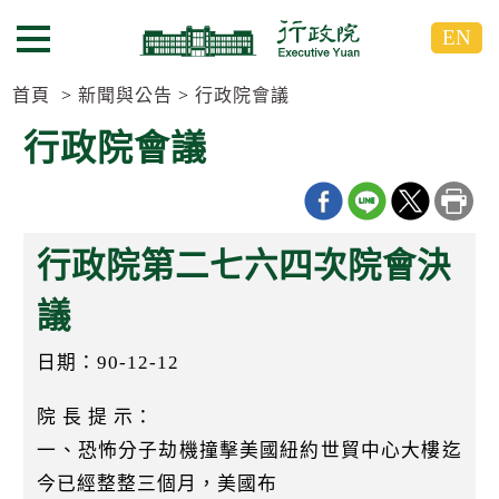
跳
跳
EN
到
到
選單按鈕
主
主
要
要
首頁
新聞與公告
行政院會議
內
內
行政院會議
容
容
區
區
塊
塊
G
o
行政院第二七六四次院會決
T
o
C
議
e
n
日期：90-12-12
t
e
r
院 長 提 示：
b
l
一、恐怖分子劫機撞擊美國紐約世貿中心大樓迄
o
今已經整整三個月，美國布
c