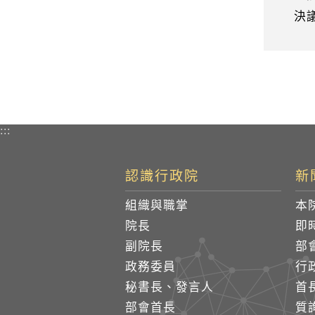
決議
:::
認識行政院
新
組織與職掌
本
院長
即
副院長
部
政務委員
行
秘書長、發言人
首
部會首長
質