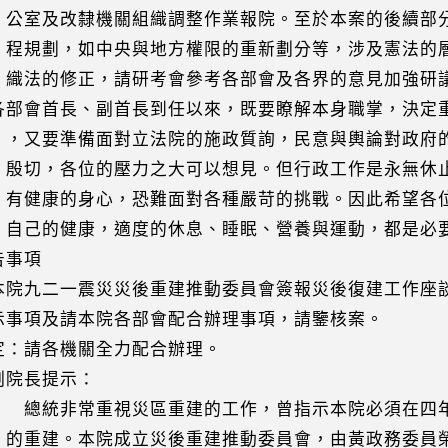
及改隸機關組織調整作業報院。至於本案的後續部分
劃，如中央與地方權限的重新劃分等，涉及憲法的層
的修正，請研考會參考各部會及各界的意見加強研
各部會首長、副首長到任以來，既要瞭解本身職掌，決定
要準備面對立法院的施政質詢，民意與輿論對政府的
，各位的壓力之大可以想見。但行政工作是永無休止
康的身心，恐難面對各種嚴苛的挑戰。因此希望各位
的健康，適度的休息、睡眠、營養與運動，都是必
事項
本院九二一震災災後重建推動委員會簽報災後復建工作座
事項及請本院各部會配合辦理事項，請鑒核案。
：請各機關全力配合辦理。
院長提示：
非常重視災區重建的工作，曾指示本院必須在四年
建。本院成立災後重建推動委員會，由黃政務委員榮