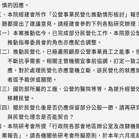
的因應。
本院經建會所作「公營事業民營化推動情形檢討」報
提出了建議意見，請經建會參酌下列各點研究辦理
）本案推動迄今，已完成部分民營化工作，本院原公
指導委員會的角色亦應配合調整。
）推動民營化，已極盡照顧原公營事業員工之能事，
抗爭需索。相關主管機關宜事前協調，訂定一致之
對於處理民營化亦應當機立斷，該民營化的就應如
逕予裁併或關閉。
）國防部所屬的工廠、公營的醫院等等，為提升經營
轉民營。
）關於民營化後是否仍應保留部分公股一節，請再研
民營化理念是否能契合？
本院研考會所提「行政院各部會地區辦公室及改隸機
告」，請各機關依研考會所擬原則，於本年六月底前