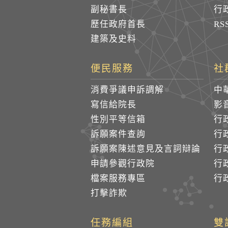
副秘書長
行
歷任政府首長
R
建築及史料
便民服務
社
消費爭議申訴調解
中
寫信給院長
影
性別平等信箱
行
訴願案件查詢
行
訴願案陳述意見及言詞辯論
行
申請參觀行政院
行政
檔案服務專區
行政
打擊詐欺
任務編組
雙