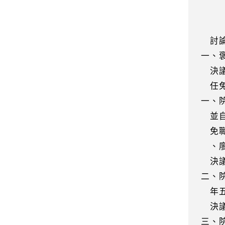
長，
利推
討論
一、
決議
任免
一、
並自
免職
、廖
決議
二、
年五
決議
三、