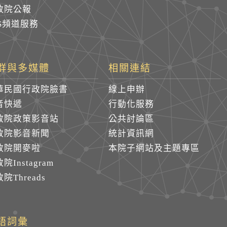
政院公報
SS頻道服務
群與多媒體
相關連結
華民國行政院臉書
線上申辦
音快遞
行動化服務
政院政策影音站
公共討論區
政院影音新聞
統計資訊網
政院開麥啦
本院子網站及主題專區
院Instagram
院Threads
語詞彙