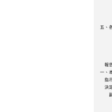
公室
程規
織法
五、
，又
殷切
有健
自己
報告
一、
指示
決定
副
總統
的重