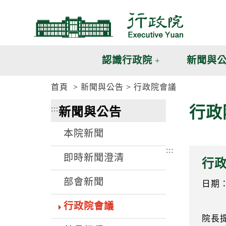
跳
跳
到
到
主
主
要
要
內
內
認識行政院
新聞與
容
容
區
區
首頁
新聞與公告
行政院會議
塊
塊
G
行政
:::
新聞與公告
o
T
o
本院新聞
C
e
:::
n
即時新聞澄清
行
t
e
部會新聞
r
日期：8
b
l
行政院會議
o
院長
c