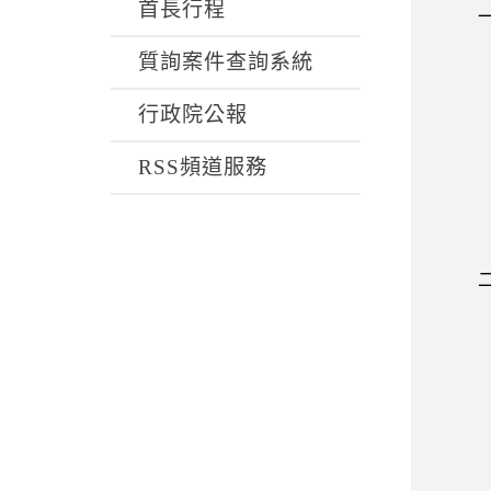
k
首長行程
一、
二週
質詢案件查詢系統
院除
行政院公報
應外
丕變
RSS頻道服務
，以
現與
報
二、
希望
政府
最重
識的
的民
政治