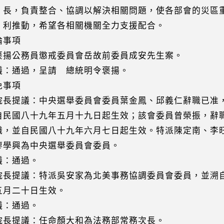
負責整合、協調以解決相關問題，使各部會的災區重
動，希望各相關機關全力支援配合。
事項
褒揚公務員懲戒委員會岳故前委員成安先生案。
：通過，呈請 總統明令褒揚。
事項
院長提議：中央選舉委員會委員葉金鳳、邱義仁辭職已准
民國八十九年五月十九日起生效；該會委員曾榮振，辭
，並自民國八十九年六月七日起生效。特派陳定南、李
學興為中央選舉委員會委員。
：通過。
院長提議：特派吳安家為北美事務協調委員會委員，並溯
月二十日生效。
：通過。
院長提議：任命顏大和為法務部常務次長。