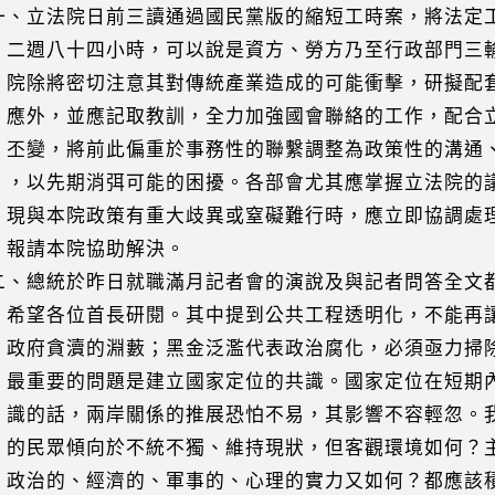
立法院日前三讀通過國民黨版的縮短工時案，將法定
八十四小時，可以說是資方、勞方乃至行政部門三輸
將密切注意其對傳統產業造成的可能衝擊，研擬配套
，並應記取教訓，全力加強國會聯絡的工作，配合立
，將前此偏重於事務性的聯繫調整為政策性的溝通、
先期消弭可能的困擾。各部會尤其應掌握立法院的議
本院政策有重大歧異或窒礙難行時，應立即協調處理
請本院協助解決。
總統於昨日就職滿月記者會的演說及與記者問答全文
各位首長研閱。其中提到公共工程透明化，不能再讓
貪瀆的淵藪；黑金泛濫代表政治腐化，必須亟力掃除
要的問題是建立國家定位的共識。國家定位在短期內
話，兩岸關係的推展恐怕不易，其影響不容輕忽。我
眾傾向於不統不獨、維持現狀，但客觀環境如何？主
的、經濟的、軍事的、心理的實力又如何？都應該積