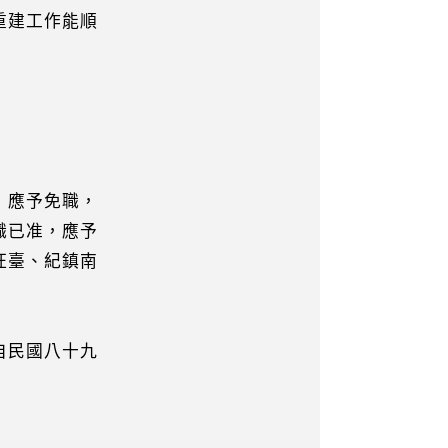
建工作能順
，應予免職，
職已准，應予
旺臺、紀鎮南
自民國八十九