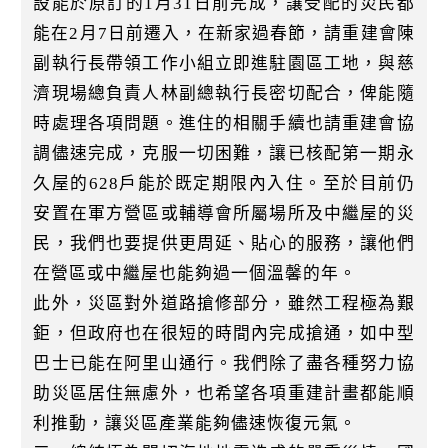
設能於原訂的1月31日前完成，讓受配的災民都
能在2月7日前遷入，在新家過春節，請重建會陳
副執行長帶領工作小組立即進駐園區工地，與慈
濟現場總負責人林副總執行長密切配合，俾能隨
時處理各項問題。進住的相關手續也請重建會協
調儘速完成，克服一切困難，讓已核配第一期永
久屋的628戶能於既定期限內入住。至於目前仍
安置在軍方營區或輔導會所屬場所及中繼屋的災
民，我們也要提供更周延、貼心的服務，讓他們
在營區或中繼屋也能夠過一個溫馨的年。
此外，災區對外道路搶修部分，雖然工程極為艱
鉅，但政府也在很短的時間內完成搶通，如中型
巴士已能在阿里山通行。我們除了盡各種努力協
助災區居住無慮外，也希望各項重建計畫都能順
利推動，讓災區產業能夠儘速恢復元氣。