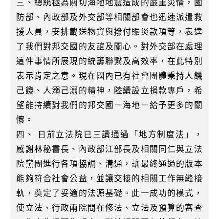
三、總統極為關切海地地震造成的嚴重災情，國
防部、內政部及外交部等相關部會也迅速派遣救
援人員，安排載送物資與撥付賑災款項等，表達
了我們對邦交國的友誼及關心。對外交部在處理
這件事情所展現的統籌聯繫及高效率，在此特別
表示肯定之意。現在國內已有社會團體秉持人饑
己饑、人溺己溺的精神，陸續設立捐款專戶，希
望能持續對我們的邦交國－海地－給予更多的關
懷。
四、 日前立法院已三讀通過「地方制度法」，
感謝林秘書長、內政部江部長及相關同仁與立法
院黨團進行各項協調、溝通，讓最終通過的版本
能夠符合社會公益，並讓交接的相關工作無縫接
軌，奠定了妥適的法源基礎。此一成功的模式，
使立法、行政兩院間在修法、立法及預算的審查