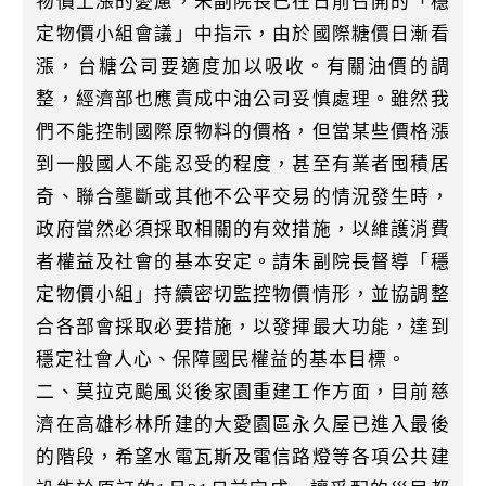
物價上漲的憂慮，朱副院長已在日前召開的「穩
k
定物價小組會議」中指示，由於國際糖價日漸看
漲，台糖公司要適度加以吸收。有關油價的調
整，經濟部也應責成中油公司妥慎處理。雖然我
們不能控制國際原物料的價格，但當某些價格漲
到一般國人不能忍受的程度，甚至有業者囤積居
奇、聯合壟斷或其他不公平交易的情況發生時，
政府當然必須採取相關的有效措施，以維護消費
者權益及社會的基本安定。請朱副院長督導「穩
定物價小組」持續密切監控物價情形，並協調整
合各部會採取必要措施，以發揮最大功能，達到
穩定社會人心、保障國民權益的基本目標。
二、莫拉克颱風災後家園重建工作方面，目前慈
濟在高雄杉林所建的大愛園區永久屋已進入最後
的階段，希望水電瓦斯及電信路燈等各項公共建