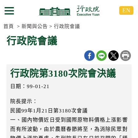
跳
跳
EN
到
到
選單按鈕
主
主
要
要
首頁
新聞與公告
行政院會議
內
內
行政院會議
容
容
區
區
塊
塊
G
o
行政院第3180次院會決議
T
o
C
日期：99-01-21
e
n
t
院長提示：
e
民國99年1月21日第3180次會議
r
b
一、國內物價近日受到國際原物料價格上漲影響
l
o
而有所波動，由於農曆春節將至，為消除民眾對
c