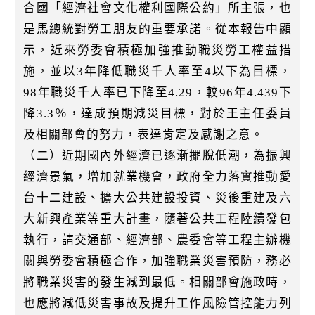
合國「經濟社會文化權利國際公約」所主張，也
是馬總統對勞工朋友的重要承諾。從本報告中顯
示，近來勞委會積極加強推動職災勞工權益措
施，並以3年降低職災千人率至4以下為目標，
98年職災千人率已下降至4.29，較96年4.439下
降3.3％，達成預期減災目標，對於王主任委員
及相關部會的努力，表達肯定及感謝之意。
（二）近期國內外經濟已逐漸擺脫低潮，為振興
經濟景氣，增加就業機會，政府全力落實推動愛
台十二建設、擴大公共建設投資、災後重建及六
大新興產業等重大計畫，隨著公共工程陸續發包
執行，請交通部、經濟部、農委會等工程主辦機
關與勞委會積極合作，加強職業災害預防，務必
將職業災害的發生減到最低。相關部會施政時，
也應將減低災害事故及提升工作風險管控能力列