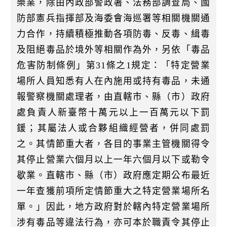
樂業，除由內政部警政署、法務部調查局、國
k
防部憲兵指揮部及海委會海巡署等相關機關通
力合作，持續積極推動各項防毒、反毒、緝毒
及阻絕毒品於境外等相關作為外，另依「毒品
危害防制條例」第31條之1規定：「特定營業
場所人員知悉有人在內施用或持有毒品，未通
報警察機關處理者，由直轄市、縣（市）政府
處負責人新臺幣十萬元以上一百萬元以下罰
鍰；其屬法人或合夥組織經營者，併同處罰
之。其情節重大者，各目的事業主管機關得令
其停止營業六個月以上一年六個月以下或勒令
歇業。直轄市、縣（市）政府應定期公布最近
一年查獲前項所定情節重大之特定營業場所名
單。」因此，地方政府對於轄內特定營業場所
涉有毒品等違法行為，亦可本於職責令其停止