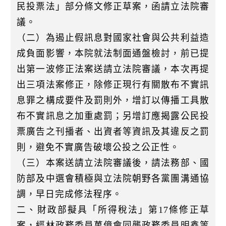
民投票法」部分條文修正草案，函請立法院審
議。
（二）為遏止假訊息對國家社會與公共利益造
成負面影響，本院就法制面通盤檢討，前已提
出第一波修正法案送請立法院審議，本次再提
出三項法案修正，除修正現行有關散布不實訊
息罪之構成要件及罰則外，增訂以傳播工具散
布不實訊息之加重處罰；另增訂應揭露公民投
票廣告之刊播者、出資者等資訊及其違反之罰
則，避免不實廣告破壞公投之公正性。
（三）本案送請立法院審議後，請法務部、國
防部及中選會積極與立法院朝野各黨團溝通協
調，早日完成修法程序。
二、財政部擬具「所得稅法」第17條修正草
案，經林政務委員萬億會同龔政務委員明鑫等