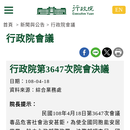
跳
跳
EN
到
到
選單按鈕
主
主
要
要
首頁
新聞與公告
行政院會議
內
內
行政院會議
容
容
區
區
塊
塊
G
o
行政院第3647次院會決議
T
o
C
日期：108-04-18
e
n
資料來源：綜合業務處
t
e
院長提示：
r
b
民國108年4月18日第3647次會議
l
o
毒品危害社會治安甚鉅，為使全國同胞能安居
c