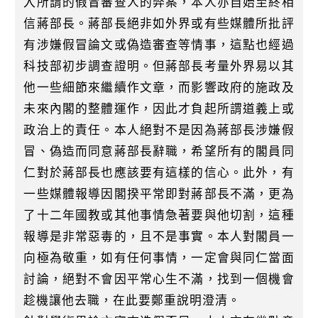
入所謂的假冒審查人的弊案，本人亦自始至終相
信蔣部長。蔣部長絕非如外界或有些媒體所批評
有涉嫌假冒論文或偽造審查等情事，這點也經過
科技部初步調查證明。但蔣部長考量外界易以其
他一些細節來繼續作文章，而影響政府的施政及
未來內閣的整體運作，因此才負起所謂道義上或
政治上的責任。本人絕對不是因為蔣部長涉嫌假
冒、偽造而同意蔣部長辭職，希望所有的閣員同
仁對於蔣部長也應該要有這樣的信心。此外，有
一些媒體報導因閣揆平常即對蔣部長不滿，更為
了十二年國教或其他事情急著要與他切割，這種
報導是非常惡毒的，且不是事實。本人對閣員一
向極為敬重，如有任何事情，一定會與同仁當面
討論，絕對不會因平常心生不滿，找到一個機會
趁機讓他去職，在此要鄭重說明澄清。