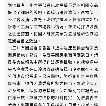
到消費者，剛才張部長已就幾種重要的相關商品
提出了詳細的說明，後續仍請經濟部、衛福部、
公平會及消保處等，密切掌握國人較關切譬如奶
粉等民生商品之市場變化情況，並適時採取必要
之因應措施，使國人能實質享受臺紐經濟合作協
定簽署後之效益。
（三）有關農委會報告「近期農產品供需預測及
因應措施」部分，為妥善因應毛豬供應缺口，請
農委會依報告中所提作法逐步推動，包括協調中
央畜產會及進口冷凍廠商適時釋出冷凍庫存，充
分供應市場需求。另有關中元節祭祀用之生鮮豬
肉需求，須依照農委會所擬之休市、冷藏冷凍分
流及調度台糖豬源等措施，使過節期間市場肉品
供應無虞，並維持價格的相對穩定。另依農委會
分析，近期農漁產品生產穩定，白米、蔬果、雞