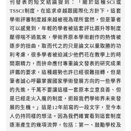
刊發表的短文結論提到：「關於這種SCI或
TSSCI制度，在追求卓越跟國際化方針下，這套
學術評審制度越來越被視為理所當然，但是筆者
可以感覺到，年輕的學者被這套評比跟升等制度
壓得喘不過氣來，學術界原本學術創作的熱情被
逐步的扭曲，取而代之的只是論文以量取勝的功
利考慮，很多學者被迫減少他們花在教學上的時
間跟精力，而拚命應付專重論文發表的研究成果
評鑑的要求，這種趨勢也許已經很難扭轉，但是
筆者誠心呼籲掌握國家學術發展方向的一些學界
的先進，千萬不要讓這樣一套原本立意良善、但
是已經走火入魔的制度，扼殺我們學術界未來發
展的生機。」這是12年前寫的一段文字，至今本
人仍持同樣的想法。因為我們確實看到這套制度
逐漸產生的幾項流弊，包括：第一、鼓勵學校及