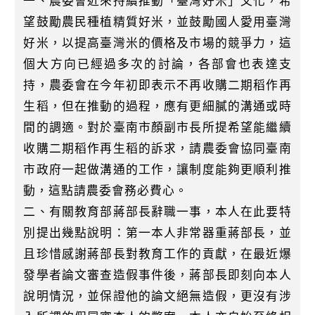
一、農委會近來持續推動「臺灣好米」文化，希
k
望鼓勵農民種植精質好米，並鼓勵國人愛用臺灣
好米，以提高臺灣米的價格及市場的競爭力，這
個大方向已經過多次的討論，各部會也表達支
持，農委會在今年初即表示不再收購二期稻作再
生稻，但在推動的過程，應有更細膩的溝通或時
間的調適。對於臺南市顏副市長所提希望能繼續
收購二期稻作再生稻的訴求，請農委會協同臺南
市政府一起做溝通的工作，讓制度能夠更順利推
動，這點請農委會務必費心。
二、有關教育部蔣部長辭職一事，本人在此要特
別提出幾點說明：第一本人非常器重蔣部長，並
且珍惜感謝蔣部長對教育工作的貢獻，在最近爆
發學者論文審查造假事件後，蔣部長即刻向本人
說明情況，並保證他的論文絕無造假，更沒有涉