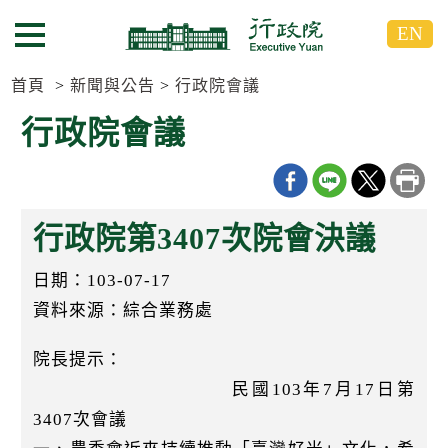
跳
跳
EN
到
到
選單按鈕
主
主
要
要
首頁
新聞與公告
行政院會議
內
內
行政院會議
容
容
區
區
塊
塊
G
o
行政院第3407次院會決議
T
o
C
日期：103-07-17
e
n
資料來源：綜合業務處
t
e
院長提示：
r
b
民國103年7月17日第
l
o
3407次會議
c