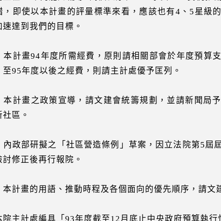
錯，即使以本計畫的評量標準來看，應該也有4、5星級
加速達到我們的目標。
）本計畫94年度所需經費，原則請相關部會於年度預算
；至95年度以後之經費，則請主計處優予匡列。
）本計畫之政策宣導，請文建會統籌規劃，並請新聞局
新社區。
）內政部研擬之「社區營造條例」草案，因立法院第5屆
檢討修正後再行報院。
）本計畫的用語、推動時程及各個面向的優先順序，請文
本院主計處編具「93年度截至12月底止中央政府預算執