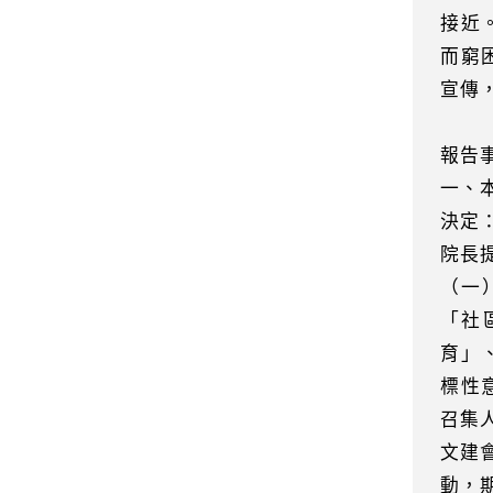
接近
而窮
宣傳
報告
一、
決定
院長
（一
「社
育」
標性
召集
文建
動，