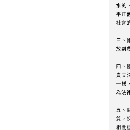
水的
平正
社會
三、
放到
四、
責立
一樣
為法
五、
質，
相關