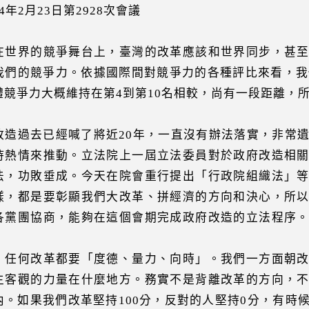
4年2月23日第2928次會議
在世界的競爭舞台上，臺灣的改革應該和世界同步，甚
我們的競爭力。依據國際間對競爭力的各種評比來看，我
體競爭力大概維持在第4到第10名相較，尚有一段距離，
改造過去已經喊了將近20年，一直沒有辦法落實，非常
持熱情來推動。立法院上一屆立法委員對於政府改造相
法，功敗垂成。今天在院會重行提出「行政院組織法」
樣，都是要彰顯我們大改革、拼經濟的方向和決心，所
各黨團協商，能夠在這個會期完成政府改造的立法程序
：
）任何改革都要「度德、量力、向時」。我們一方面朝
主客觀的力量在什麼地方。務實不是背離改革的方向，
內。如果我們改革堅持100分，反對的人堅持0分，有時