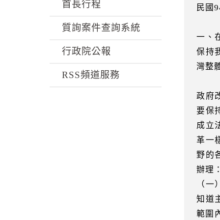
k
首長行程
民國9
質詢案件查詢系統
一、
行政院公報
保持
灣整
RSS頻道服務
政府
要保
成立
革一
野的
辦理
（一
知道
範圍