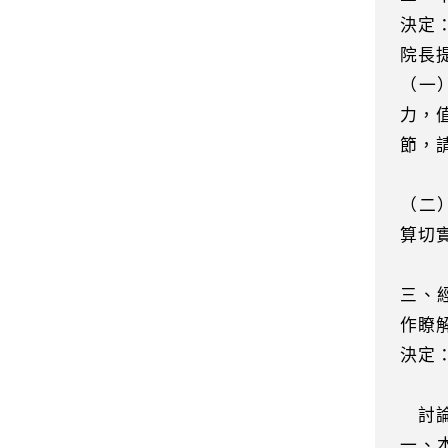
決定
院長
（一
力，
節，
（二
算切
三、
作瞭
決定
討論
一、