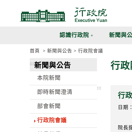
跳
跳
到
到
主
主
要
要
內
內
認識行政院
新聞與
容
容
區
區
首頁
新聞與公告
行政院會議
塊
塊
G
行政
:::
新聞與公告
o
T
o
本院新聞
C
e
:::
n
即時新聞澄清
行政
t
e
部會新聞
r
日期：9
b
l
行政院會議
o
院長
c