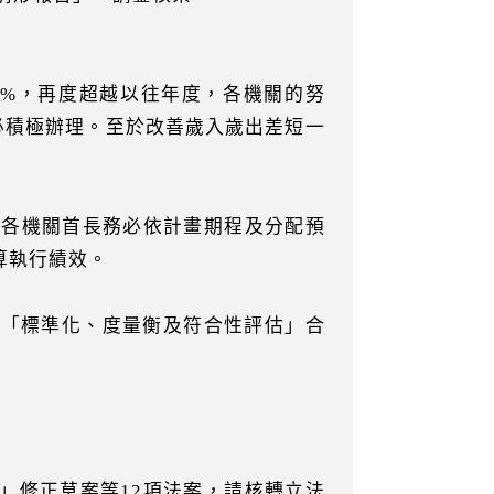
.1%，再度超越以往年度，各機關的努
必積極辦理。至於改善歲入歲出差短一
請各機關首長務必依計畫期程及分配預
算執行績效。
之「標準化、度量衡及符合性評估」合
」修正草案等12項法案，請核轉立法