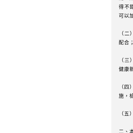
得不
可以
（二
配合
（三
健康
（四
施，
（五
二、