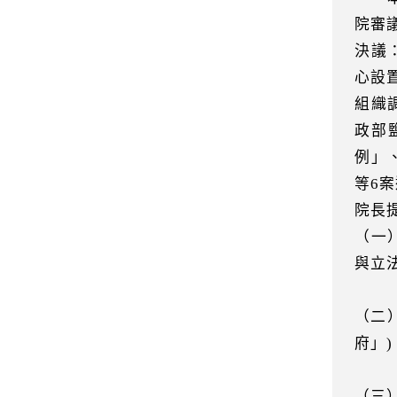
院審
決議
心設
組織
政部
例」
等6
院長
（一
與立
（二
府」
（三