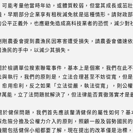
，可能考量他當時年幼，或體質較弱，但當其成長或茁
義，早期部分企業享有租稅減免就是這種情形。請財政
的公平正義外，也應避免造成高科技業者的恐慌，減少對
剛剛農委會提到農漁民因寒害遭受損失，請農委會儘速
農漁民的手中，以減少其損失。
關於檢調單位搜索聯電事件，基本上是個案，我們在此
法與執行，我們的原則是，立法合理甚至不妨從寬，但
，愈用愈利，反之如果「立法從嚴，執法從寬」，則公
律萬能，立了法問題就解決了，但法律能否貫徹落實才是
關於健保問題，我們首先應該釐清健保的屬性如何？基
採危險分擔及公權力介入的原則，照顧一般及弱勢國民
機關包括健保小組都要了解，現在提出的改革僅是治標