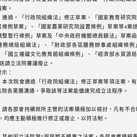
議案。
：通過，「行政院組織法」修正草案、「國家教育研究
置條例草案」、「國家農業研究院設置條例」草案等4案
調整暫行條例」草案及「中央政府機關總員額法」草案
鹽務總局組織法」、「財政部各區鹽務辦事處組織條例
、「國立邊疆文化教育館組織條例」、「經濟部水資源
案送請立法院審議廢止。
提示：
）本次院會通過「行政院組織法」修正草案等項法案，
法院各黨團溝通，爭取該等法案能儘速完成立法程序。
）請各部會持續就所主管的法案積極加以檢討，凡有不合
)，均應主動積極進行修正或廢止，以符法制。
）其他因立法院第5屆屆期不續審之法案，各部會應積極