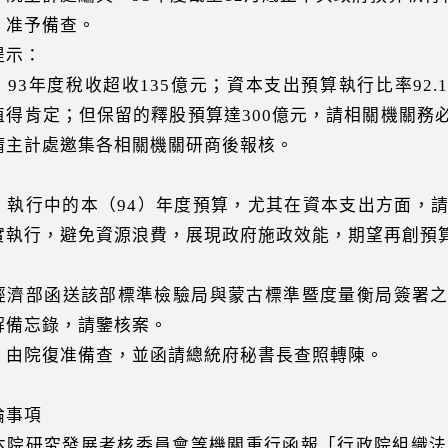
：准予備查。
提示：
）93年度稅收超收135億元；資本支出預算執行比率92
值得肯定；但保留的釋股預算達300億元，請相關機關務
請主計處邀集各相關機關研商後報核。
）執行中的本（94）年度預算，尤其在資本支出方面，
實執行，避免資源浪費，展現政府施政效能，期望再創預
經濟部函送該部標準檢驗局與蒙古標準暨度量衡局簽署
解備忘錄，請鑒核案。
：由院復准備查，並函請總統府秘書長查照轉陳。
事項
本院研究發展考核委員會等機關重行函報「行政院組織法