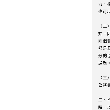
力、
也可
（二
始。
兩個
都是
分的
通過
（三
公務
二、
時，