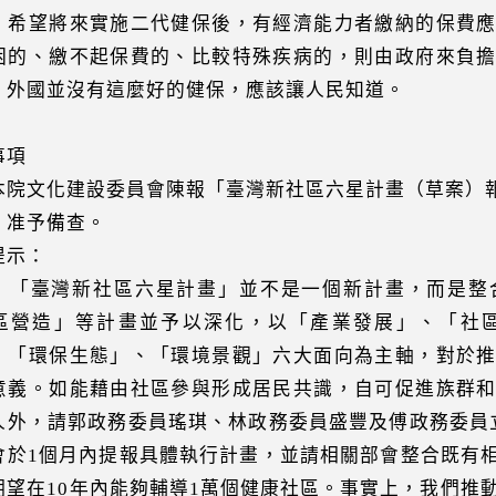
。希望將來實施二代健保後，有經濟能力者繳納的保費
困的、繳不起保費的、比較特殊疾病的，則由政府來負
，外國並沒有這麼好的健保，應該讓人民知道。
事項
本院文化建設委員會陳報「臺灣新社區六星計畫（草案）
：准予備查。
提示：
）「臺灣新社區六星計畫」並不是一個新計畫，而是整
區營造」等計畫並予以深化，以「產業發展」、「社
、「環保生態」、「環境景觀」六大面向為主軸，對於
意義。如能藉由社區參與形成居民共識，自可促進族群
人外，請郭政務委員瑤琪、林政務委員盛豐及傅政務委員
會於1個月內提報具體執行計畫，並請相關部會整合既有
期望在10年內能夠輔導1萬個健康社區。事實上，我們推