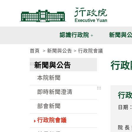
跳
跳
到
到
主
主
要
要
內
內
認識行政院
新聞與
容
容
區
區
首頁
新聞與公告
行政院會議
塊
塊
G
行政
:::
新聞與公告
o
T
o
本院新聞
C
e
:::
n
即時新聞澄清
行
t
e
部會新聞
r
日期：9
b
l
行政院會議
o
院 長
c