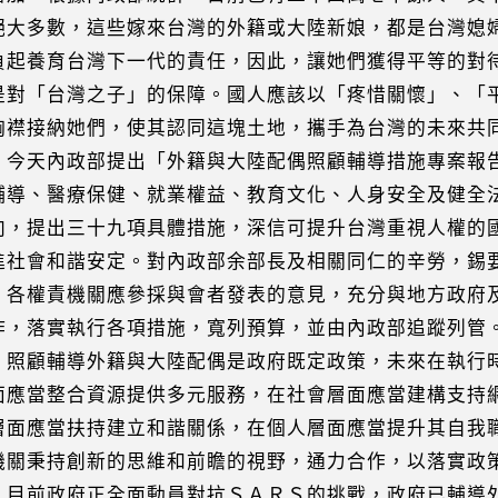
多數，這些嫁來台灣的外籍或大陸新娘，都是台灣媳
養育台灣下一代的責任，因此，讓她們獲得平等的對
「台灣之子」的保障。國人應該以「疼惜關懷」、「
接納她們，使其認同這塊土地，攜手為台灣的未來共
內政部提出「外籍與大陸配偶照顧輔導措施專案報告
、醫療保健、就業權益、教育文化、人身安全及健全
提出三十九項具體措施，深信可提升台灣重視人權的
會和諧安定。對內政部余部長及相關同仁的辛勞，錫
權責機關應參採與會者發表的意見，充分與地方政府
落實執行各項措施，寬列預算，並由內政部追蹤列管
輔導外籍與大陸配偶是政府既定政策，未來在執行時
當整合資源提供多元服務，在社會層面應當建構支持
應當扶持建立和諧關係，在個人層面應當提升其自我
秉持創新的思維和前瞻的視野，通力合作，以落實政
政府正全面動員對抗ＳＡＲＳ的挑戰，政府已輔導外