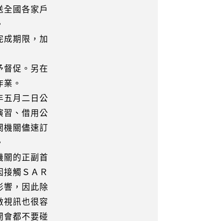
送全國各家戶
。
完成期限，加
予督促。另在
作業。
年五月二日公
習、借用公
機關儘速訂
。
機關的正副首
接觸ＳＡＲ
響，因此除
視訊也很容
會都不要碰