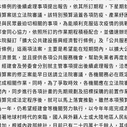
例的後續處理事項提出報告，依其所訂期程，下星期
案送立法院審議。該特別預算涵蓋各項防疫、產業紓
民眾最迫切相關的事項，為能順利克服這次疫情的挑
同心協力，依照所訂的作業期程積極配合，並儘速辦
本院擬訂「擴大公共建設振興經濟暫行條例」及「公共服
例」這兩項法案，主要是希望能在短期間內，以擴大
景氣，並且提供各項公共服務機會，幫助失業者再度
建會及勞委會分別就主管事項提出後續處理報告，洽
案的修正案能早日送請立法院審議，各機關務必在既
相關作業。同時，為了爭取時效，各機關應在立法院
，同步進行各項計畫的先期規劃及招標採購的前置作
完成法定程序後，就可以馬上落實推動。雖然本項預
年，仍希望經建會等機關努力執行，以今年年底完成
隨著地球村時代的來臨，國人與外籍人士或大陸地區人民
，根據內政部統計，目前已有二十四萬七千餘人，其