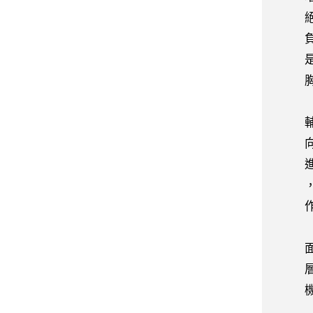
絕大
負起
是對
胸襟
今天
輔導
向，
進社
，各
作，
照顧
面應
層面
機關
目前