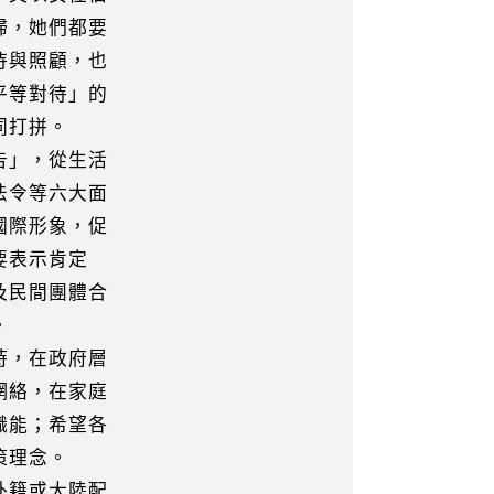
婦，她們都要
待與照顧，也
平等對待」的
同打拼。
」，從生活
法令等六大面
國際形象，促
要表示肯定
及民間團體合
。
，在政府層
網絡，在家庭
職能；希望各
策理念。
籍或大陸配