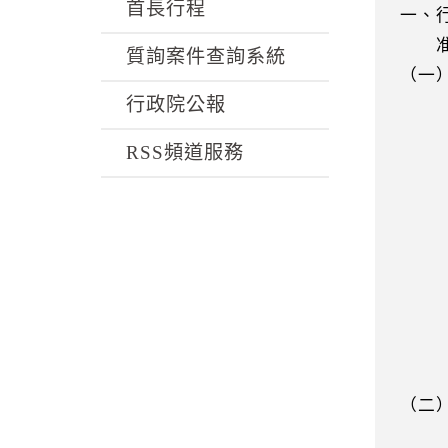
k
首長行程
一、
准予
質詢案件查詢系統
（一
行政院公報
症候
防疫
RSS頻道服務
精神
全面
工作
組織
醫療
再增
組成
防部
（二
十九