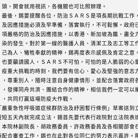
開會就用視訊，各機關也可比照辦理。
）最後，錫要提醒各位，防治ＳＡＲＳ是項長期抗戰工作
應措施必須及早準備，落實執行，不可鬆懈。政府已
格的防治及因應措施，以香港、新加坡為鑑，盡全力
發生。對於第一線的醫護人員、清潔工及志工等工作
人、犧牲奉獻的精神，錫再度表示感佩及肯定之意
籲請國人，ＳＡＲＳ不可怕，可怕的是人脆弱的心靈
大挑戰的時刻，我們要有信心、愛心及堅強的意志力
重別人，隨時注意自身健康情形，並配合落實政府各
揮同舟共濟、團結合作的精神，相信我們一定可以攜
同打贏這場防疫大作戰。
「嚴重急性呼吸道症候群防治及紓困暫行條例」草案送到
五天內就完成立法，錫首先要代表行政院對立法院表
院林副院長、胡政務委員、許政務委員及各相關部會
合審查工作，錫也在此對各位同仁的努力表示嘉許。