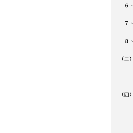
６、
使用
７、
速辦
８、
假日
（三
布，
有財
定完
（四
長，
Ｓ病
了正
易，