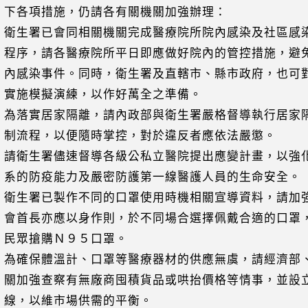
項措施，仍請各有關機關加強辦理：
衛生署已會同相關機關完成醫療院所院內感染及社區感
，請各醫療院所平日即應做好院內的管控措施，避免
染事件。同時，衛生署及直轄市、縣市政府，也可對
模擬演練，以作好萬全之準備。
為落實居家隔離，請內政部與衛生署嚴格督導執行居家
程，以便隨時掌控，對於違反者應依法嚴懲。
請衛生署儘速督導各級公私立醫院提出應變計畫，以強
防疫能力及嚴密防護第一線醫護人員的生命安全。
衛生署已製作不同的口罩使用時機相關宣導資料，請加
長亦應以身作則，於不同場合選擇佩戴合適的口罩，
搶購Ｎ９５口罩。
為確保體溫計、口罩等醫療器材的供應無虞，請經濟部
強查察有無廠商囤積貨品或哄抬價格等情事，並設立
以維市場供需的平衡。