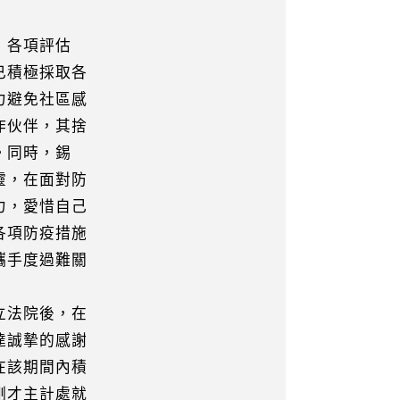
，各項評估
積極採取各
避免社區感
伙伴，其捨
。同時，錫
，在面對防
，愛惜自己
項防疫措施
手度過難關
立法院後，在
達誠摯的感謝
在該期間內積
剛才主計處就