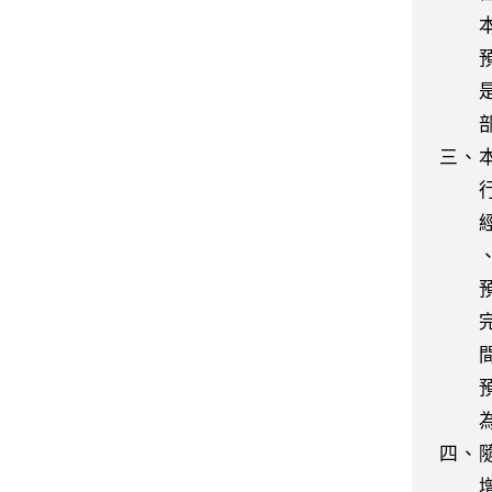
本條
預算
是與
部會
三、
行條
經濟
、經
預算
完成
間內
預算
為一
四、
增加