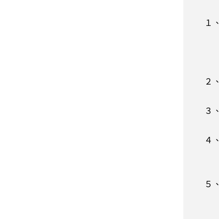
下各
１、
程序
內感
實施
２、
制流
３、
系的
４、
會首
民眾
５、
關加
線，