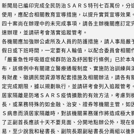
新聞局已編印完成全民防治ＳＡＲＳ特刊七百萬份，分
，應配合相關教育宣導措施，以提升實質宣導效果
四十案尚在辦理中的未完成事項，請各主辦機關應訂定
理，並請研考會落實追蹤管考。
各機關應加強辦公處所及人員的防護措施，請人事局嚴
或下班時間，一定要有人輪值，以配合委員會相關
）「嚴重急性呼吸道症候群防治及紓困暫行條例」已於本
該條例中有關建立醫療通報制度、實施防治訓練與演
產、徵調民間資源等配套措施及相關辦法，請各有關
成期限，據以規劃執行，並請研考會列入追蹤管考
）居家隔離是防堵ＳＡＲＳ疫情擴散的有效方法，考慮到
或業務特殊的如金融、治安、證券等機關主管，如因
患而須居家隔離時，對該機關業務運作將造成極大影
副首長應該十天不要見面、分開地點辦公外，現在做
至少說我和秘書長、副院長跟副秘書長分兩組以後開