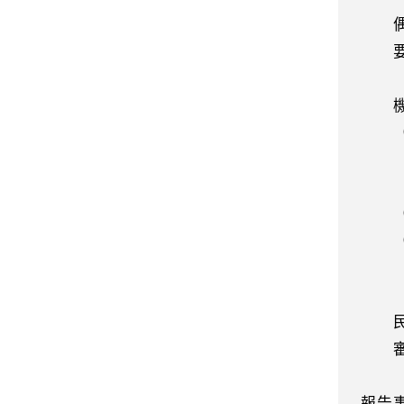
偶加
要者
本項
機關
（一
制接
（二
（三
，
此外
民專
審查
報告