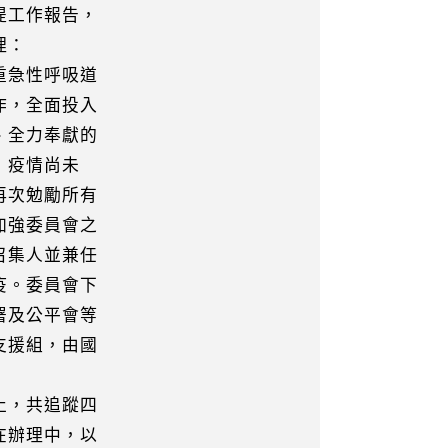
提工作報告，
理：
重急性呼吸道
，全面投入
全力奉獻的
，疫情尚未
次勉勵所有
強委員會之
集人並兼任
。委員會下
及公平會等
援組，由國
止，共追蹤四
辦理中，以