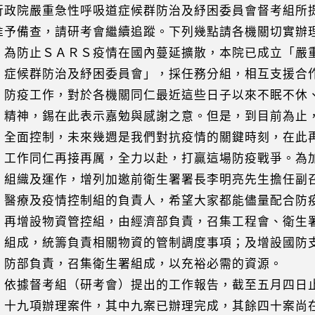
行政院嚴重急性呼吸道症候群防治及紓困委員會督考組所
備查，請研考會繼續追蹤。下列幾點請各機關切實辦
）為防止ＳＡＲＳ疫情在國內蔓延擴散，本院已成立「嚴
群防治及紓困委員會」，採任務分組，相互支援合作
工作，對於各機關同仁最近這些日子以來不眠不休、
，錫在此表示嘉勉與感謝之意。但是，到目前為止
控制，未來幾週是我們對抗疫情的關鍵時刻，在此再
同仁再接再厲，全力以赴，打贏這場防疫戰爭。為加
及運作，增列加邀前衛生署署長李明亮先生擔任副召
及疫情控制組的負責人，希望大家都能儘量配合防疫
設物資管控組，由經濟部負責，召集工程會、衛生署
，統籌負責相關物資的管制調度事項；及增設國防支
負責，召集衛生署組成，以充裕必需的資源。
）依據督考組（研考會）提出的工作報告，截至五月四日
項辦理案件，其中九案已辦理完成，其餘四十案尚在