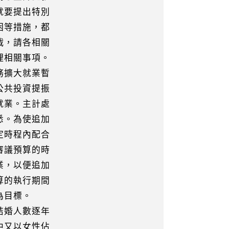
就要提出特別
困等措施，都
戰，請各相關
理相關事項。
務擴大就業暫
公共投資提振
就業。主計處
悉。為使追加
定時程內配合
審議預算的時
業，以便追加
算的執行期間
為目標。
結婚人數逐年
中又以女性佔