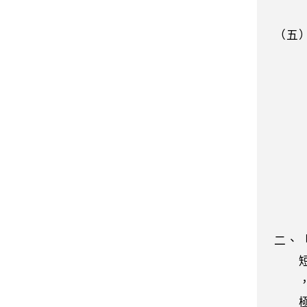
頭，
（五
及因
項嚴
染的
己為
也要
疫重
，尊
，發
，共
二、
短短
，本
極配