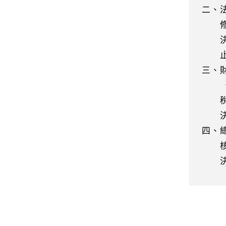
二、
修正
決議
止，
三、
（俗
稅率
決議
四、
核轉
決議