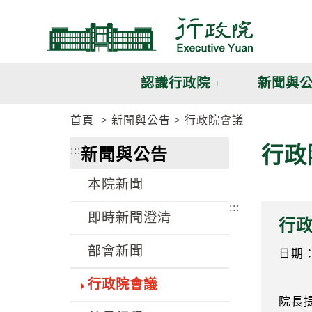
跳
跳
到
到
主
主
要
要
內
內
認識行政院
新聞與
容
容
區
區
首頁
新聞與公告
行政院會議
塊
塊
G
行政
:::
新聞與公告
o
T
o
本院新聞
C
e
:::
n
即時新聞澄清
行
t
e
部會新聞
r
日期：8
b
l
行政院會議
o
院長
c