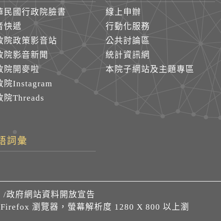
華民國行政院臉書
線上申辦
音快遞
行動化服務
政院政策影音站
公共討論區
政院影音新聞
統計資訊網
政院開麥啦
本院子網站及主題專區
院Instagram
院Threads
語詞彙
們
/
政府網站資料開放宣告
、Firefox 瀏覽器，螢幕解析度 1280 X 800 以上瀏