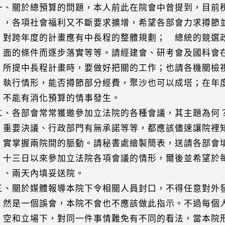
關於總預算的問題，本人前此在院會中曾提到，目前
項社會福利又不斷要求擴增，希望各部會力求撙節並
年度的計畫應有中長程的整體規劃； 總統的競選政
條件而逐步落實等等。請經建會、研考會及國科會在
中長程計畫時，要做好把關的工作；也請各機關檢視
情形，能否撙節部分經費，聚沙也可以成塔；在年度
有消化預算的情事發生。
各部會常常獲邀參加立法院的各種會議，其主題為何
決議、行政部門有無承諾等等，都應該儘速讓院裡知
握兩院間的脈動。請秘書處繪製簡表，送請各部會填
日以來參加立法院各項會議的情形，爾後並希望於每
兩天內填妥送院。
關於媒體報導本院下令相關人員封口，不得任意對外
一個誤會，本院不會也不應該做此指示。不過每個人
立場下，對同一件事情難免有不同的看法，當本院形