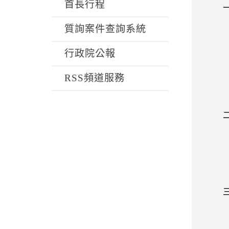
k
首長行程
一、
，各
質詢案件查詢系統
對跨
行政院公報
面的
所提
RSS頻道服務
執行
不能
二、
重要
實掌
十三
、
三、
然是
空和