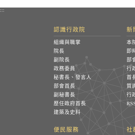
:::
認識行政院
新
組織與職掌
本
院長
即
副院長
部
政務委員
行
秘書長、發言人
首
部會首長
質
副秘書長
行
歷任政府首長
R
建築及史料
便民服務
社