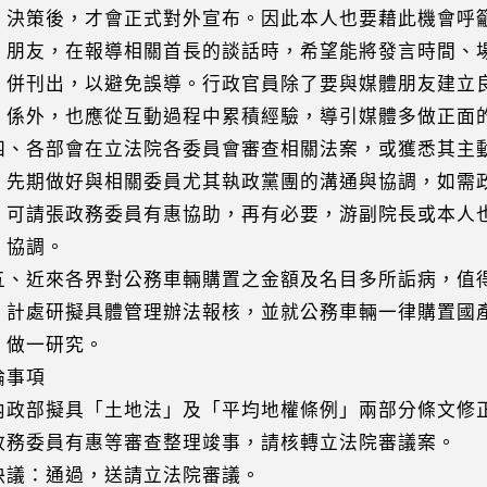
後，才會正式對外宣布。因此本人也要藉此機會呼籲
，在報導相關首長的談話時，希望能將發言時間、場
出，以避免誤導。行政官員除了要與媒體朋友建立良
，也應從互動過程中累積經驗，導引媒體多做正面
各部會在立法院各委員會審查相關法案，或獲悉其主
做好與相關委員尤其執政黨團的溝通與協調，如需政
張政務委員有惠協助，再有必要，游副院長或本人也
調。
近來各界對公務車輛購置之金額及名目多所詬病，值
研擬具體管理辦法報核，並就公務車輛一律購置國產
一研究。
事項
內政部擬具「土地法」及「平均地權條例」兩部分條文修
委員有惠等審查整理竣事，請核轉立法院審議案。
：通過，送請立法院審議。