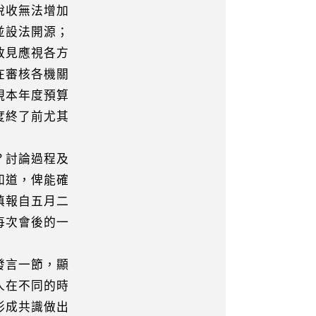
稅收無法增加
設法開源；
見應視各方
審核各機關
本年度預算
終了前尤其
？討論過程及
道，俾能確
報自五月二
次會後的一
發言一節，顯
在不同的時
成共識做出