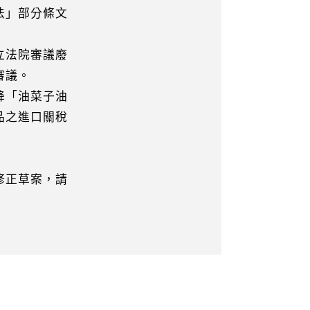
法」部分條文
立法院審議廢
審議。
降「油菜子油
品之進口關稅
修正草案，請