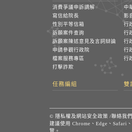
消費爭議申訴調解
中
寫信給院長
影
性別平等信箱
行
訴願案件查詢
行
訴願案陳述意見及言詞辯論
行
申請參觀行政院
行政
檔案服務專區
行政
打擊詐欺
任務編組
雙
©
隱私權及網站安全政策
/
聯絡我
建議使用 Chrome、Edge、Safari
覽。