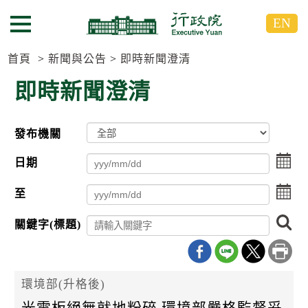
跳
跳
EN
到
到
選單按鈕
主
主
要
要
首頁
新聞與公告
即時新聞澄清
內
內
即時新聞澄清
容
容
區
區
塊
塊
發布機關
G
o
選
T
日期
點
o
擊
C
點
至
選
e
擊
擇
n
選
搜
日
t
關鍵字(標題)
擇
尋
期
e
日
r
起
期
b
日
迄
l
擇
日
環境部(升格後)
o
c
光電板絕無就地粉碎 環境部嚴格監督妥