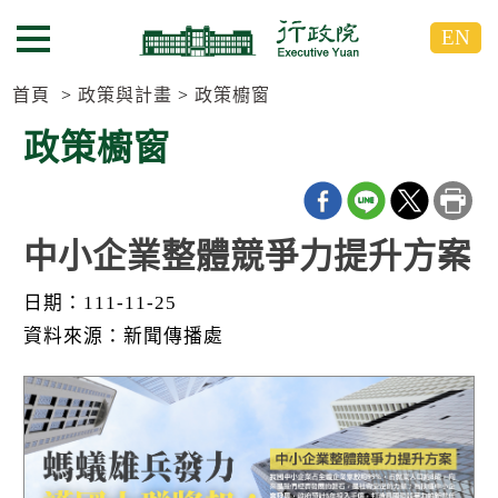
跳
跳
EN
到
到
選單按鈕
主
主
要
要
首頁
政策與計畫
政策櫥窗
內
內
政策櫥窗
容
容
區
區
塊
塊
G
o
中小企業整體競爭力提升方案
T
o
日期：111-11-25
C
e
資料來源：新聞傳播處
n
t
e
r
b
l
o
c