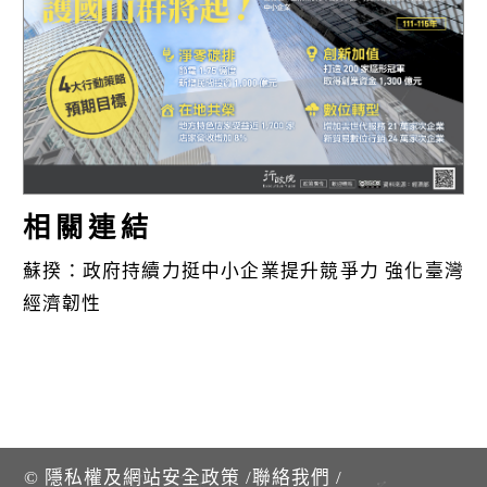
k
相關連結
蘇揆：政府持續力挺中小企業提升競爭力 強化臺灣
經濟韌性
©
隱私權及網站安全政策
/
聯絡我們
/