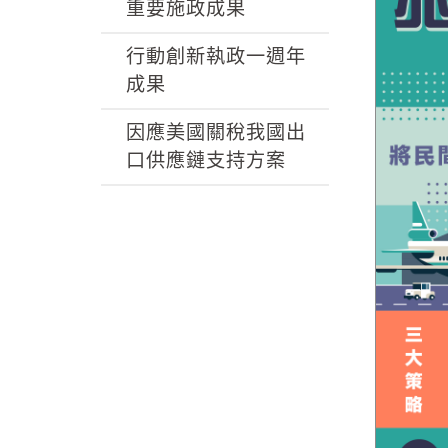
k
重要施政成果
行動創新執政一週年
成果
因應美國關稅我國出
口供應鏈支持方案