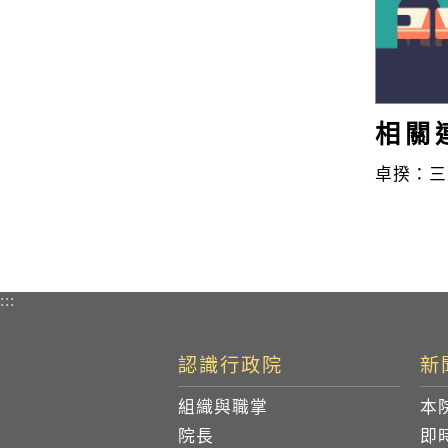
相關
卓揆：三
:::
認識行政院
新
組織與職掌
本
院長
即