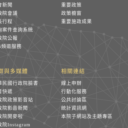
會新聞
重要政策
政院會議
政策櫥窗
長行程
重要施政成果
詢案件查詢系統
政院公報
SS頻道服務
群與多媒體
相關連結
華民國行政院臉書
線上申辦
音快遞
行動化服務
政院政策影音站
公共討論區
政院影音新聞
統計資訊網
政院開麥啦
本院子網站及主題專區
院Instagram