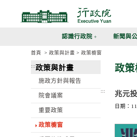
跳
跳
到
到
主
主
要
要
內
內
認識行政院
新聞與
容
容
區
區
首頁
政策與計畫
政策櫥窗
塊
塊
G
政策
:::
政策與計畫
o
T
o
施政方針與報告
C
e
:::
兆元
n
院會議案
t
e
日期：113
重要政策
r
b
l
政策櫥窗
o
c