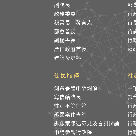
副院長
部
政務委員
行
秘書長、發言人
首
部會首長
質
副秘書長
行
歷任政府首長
R
建築及史料
便民服務
社
消費爭議申訴調解
中
寫信給院長
影
性別平等信箱
行
訴願案件查詢
行
訴願案陳述意見及言詞辯論
行
申請參觀行政院
行政