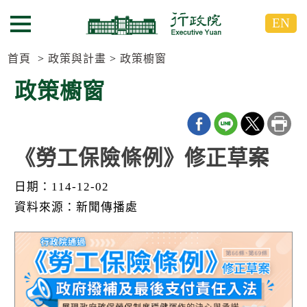
跳
跳
EN
到
到
選單按鈕
主
主
要
要
首頁
政策與計畫
政策櫥窗
內
內
政策櫥窗
容
容
區
區
塊
塊
G
o
《勞工保險條例》修正草案
T
o
日期：114-12-02
C
e
資料來源：新聞傳播處
n
t
e
r
b
l
o
c