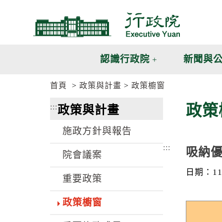
跳
跳
到
到
主
主
要
要
內
內
認識行政院
新聞與
容
容
區
區
首頁
政策與計畫
政策櫥窗
塊
塊
G
政策
:::
政策與計畫
o
T
o
施政方針與報告
C
e
:::
吸納
n
院會議案
t
e
日期：112
重要政策
r
b
l
政策櫥窗
o
c