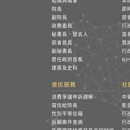
組織與職掌
本
院長
即
副院長
部
政務委員
行
秘書長、發言人
首
部會首長
質
副秘書長
行
歷任政府首長
R
建築及史料
便民服務
社
消費爭議申訴調解
中
寫信給院長
影
性別平等信箱
行
訴願案件查詢
行