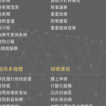
院新聞
施政方針與報告
時新聞澄清
院會議案
會新聞
重要政策
政院會議
政策櫥窗
長行程
重要施政成果
詢案件查詢系統
政院公報
SS頻道服務
群與多媒體
相關連結
華民國行政院臉書
線上申辦
音快遞
行動化服務
政院政策影音站
公共討論區
政院影音新聞
統計資訊網