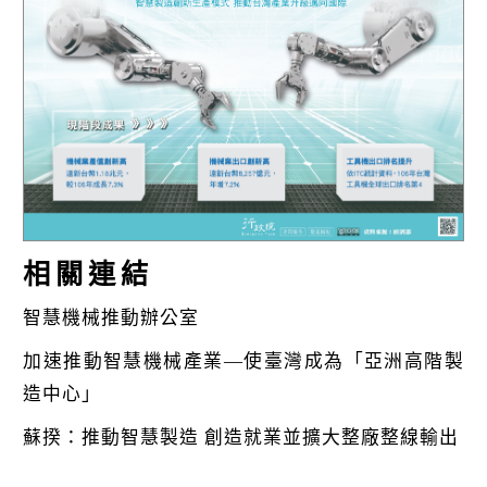
k
相關連結
智慧機械推動辦公室
加速推動智慧機械產業—使臺灣成為「亞洲高階製
造中心」
蘇揆：推動智慧製造 創造就業並擴大整廠整線輸出