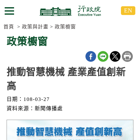
跳
跳
EN
到
到
選單按鈕
主
主
要
要
首頁
政策與計畫
政策櫥窗
內
內
政策櫥窗
容
容
區
區
塊
塊
G
o
推動智慧機械 產業產值創新
T
o
高
C
e
n
日期：108-03-27
t
e
資料來源：新聞傳播處
r
b
l
o
c