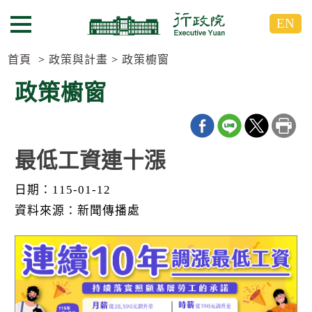
跳
跳
EN
到
到
選單按鈕
主
主
要
要
首頁
政策與計畫
政策櫥窗
內
內
政策櫥窗
容
容
區
區
塊
塊
G
o
最低工資連十漲
T
o
日期：115-01-12
C
e
資料來源：新聞傳播處
n
t
e
r
b
l
o
c