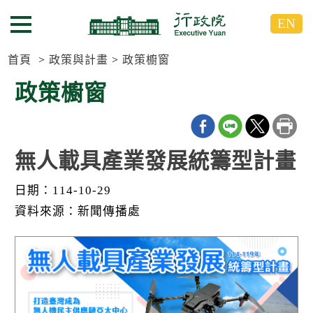
跳
跳
EN
到
到
選單按鈕
主
主
要
要
首頁
政策與計畫
政策櫥窗
內
內
政策櫥窗
容
容
區
區
塊
塊
G
o
無人載具產業發展統籌型計畫
T
o
日期：114-10-29
C
e
資料來源：新聞傳播處
n
t
e
r
b
l
o
c