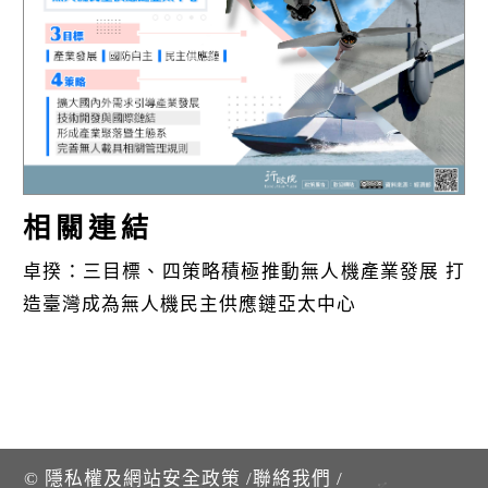
k
相關連結
卓揆：三目標、四策略積極推動無人機產業發展 打
造臺灣成為無人機民主供應鏈亞太中心
©
隱私權及網站安全政策
/
聯絡我們
/