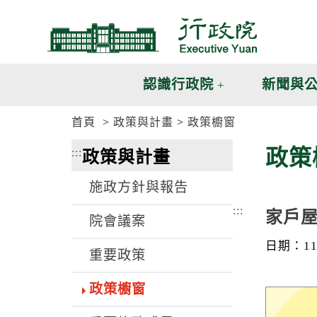
跳
跳
到
到
主
主
要
要
內
內
認識行政院
新聞與
容
容
區
區
首頁
政策與計畫
政策櫥窗
塊
塊
G
政策
:::
政策與計畫
o
T
o
施政方針與報告
C
e
:::
家戶
n
院會議案
t
e
日期：113
重要政策
r
b
l
政策櫥窗
o
c