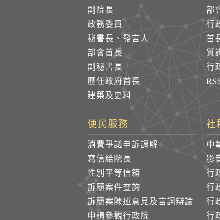
副院長
部
政務委員
行
秘書長、發言人
首
部會首長
質
副秘書長
行
歷任政府首長
R
建築及史料
便民服務
社
消費爭議申訴調解
中
寫信給院長
影
性別平等信箱
行
訴願案件查詢
行
訴願案陳述意見及言詞辯論
行
申請參觀行政院
行政