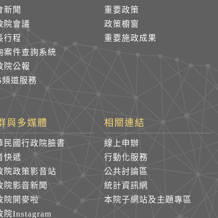
會新聞
重要政策
政院會議
政策櫥窗
長行程
重要施政成果
詢案件查詢系統
政院公報
SS頻道服務
群與多媒體
相關連結
華民國行政院臉書
線上申辦
音快遞
行動化服務
政院政策影音站
公共討論區
政院影音新聞
統計資訊網
政院開麥啦
本院子網站及主題專區
院Instagram