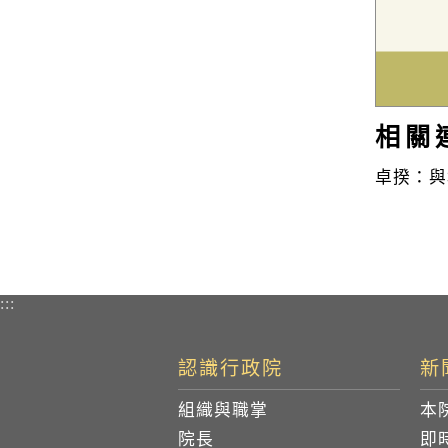
相關
卓揆：與
:::
認識行政院
新
組織與職掌
本
院長
即