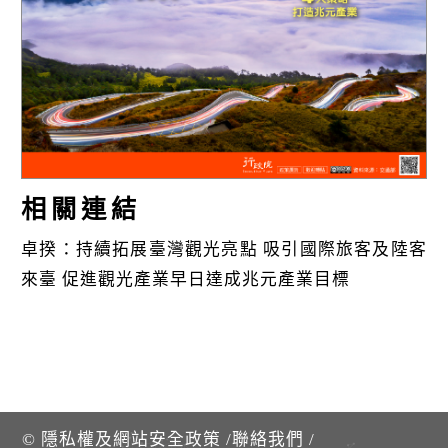
k
相關連結
卓揆：持續拓展臺灣觀光亮點 吸引國際旅客及陸客
來臺 促進觀光產業早日達成兆元產業目標
©
隱私權及網站安全政策
/
聯絡我們
/