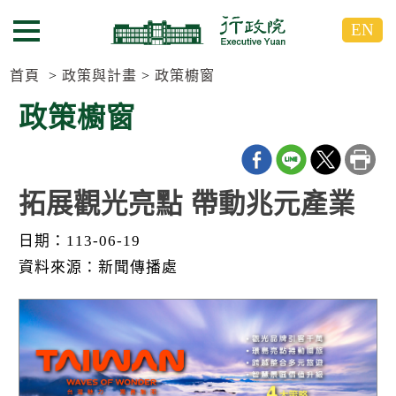
跳
跳
EN
到
到
選單按鈕
主
主
要
要
首頁
政策與計畫
政策櫥窗
內
內
政策櫥窗
容
容
區
區
塊
塊
G
o
拓展觀光亮點 帶動兆元產業
T
o
日期：113-06-19
C
e
資料來源：新聞傳播處
n
t
e
r
b
l
o
c