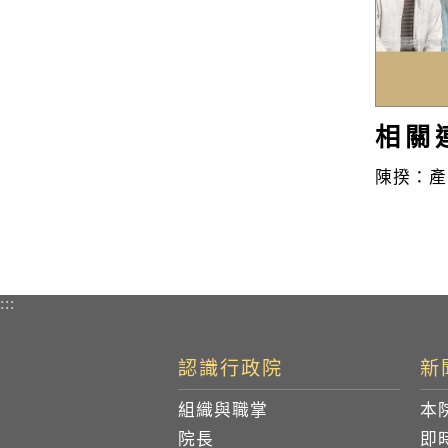
相關
陳揆：產
:::
認識行政院
新
組織與職掌
本
院長
即