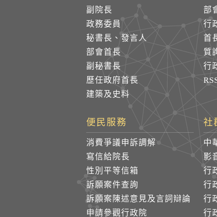
副院長
部
政務委員
行
秘書長、發言人
首
部會首長
質
副秘書長
行
歷任政府首長
R
建築及史料
便民服務
社
消費爭議申訴調解
中
寫信給院長
影
性別平等信箱
行
訴願案件查詢
行
訴願案陳述意見及言詞辯論
行
申請參觀行政院
行政