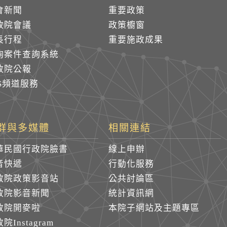
會新聞
重要政策
政院會議
政策櫥窗
長行程
重要施政成果
詢案件查詢系統
政院公報
SS頻道服務
群與多媒體
相關連結
華民國行政院臉書
線上申辦
音快遞
行動化服務
政院政策影音站
公共討論區
政院影音新聞
統計資訊網
政院開麥啦
本院子網站及主題專區
院Instagram