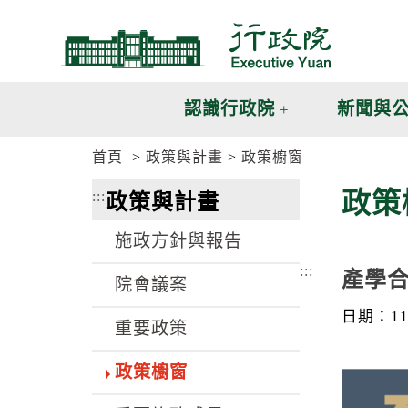
跳
跳
到
到
主
主
要
要
內
內
認識行政院
新聞與
容
容
區
區
首頁
政策與計畫
政策櫥窗
塊
塊
G
政策
:::
政策與計畫
o
T
o
施政方針與報告
C
e
:::
產學
n
院會議案
t
e
日期：113
重要政策
r
b
l
政策櫥窗
o
c