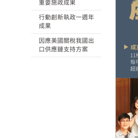
k
重要施政成果
行動創新執政一週年
成果
因應美國關稅我國出
口供應鏈支持方案