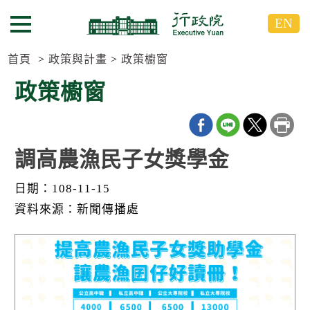
跳
跳
EN
到
到
選單按鈕
主
主
要
要
首頁
政策與計畫
政策櫥窗
內
內
政策櫥窗
容
容
區
區
塊
塊
G
o
調高農漁民子女獎學金
T
o
日期：108-11-15
C
e
資料來源：新聞傳播處
n
t
e
r
b
l
o
c