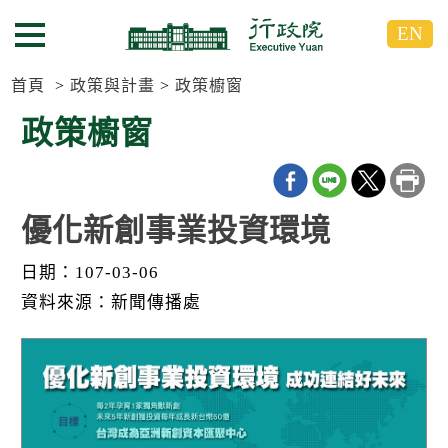
跳
跳
EN
到
到
選單按鈕
主
主
要
要
首頁
政策與計畫
政策櫥窗
內
內
政策櫥窗
容
容
區
區
塊
塊
G
o
優化新創事業投資環境
T
o
日期：107-03-06
C
e
資料來源：新聞傳播處
n
t
e
r
b
l
o
c