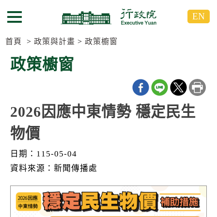
跳
跳
EN
到
到
選單按鈕
主
主
要
要
首頁
政策與計畫
政策櫥窗
內
內
政策櫥窗
容
容
區
區
塊
塊
G
o
2026因應中東情勢 穩定民生
T
o
物價
C
e
n
日期：115-05-04
t
e
資料來源：新聞傳播處
r
b
l
o
c