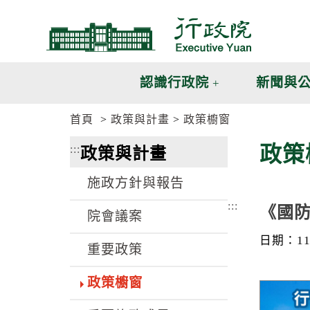
跳
跳
到
到
主
主
要
要
內
內
認識行政院
新聞與
容
容
區
區
首頁
政策與計畫
政策櫥窗
塊
塊
G
政策
:::
政策與計畫
o
T
o
施政方針與報告
C
e
:::
《國
n
院會議案
t
e
日期：115
重要政策
r
b
l
政策櫥窗
o
c