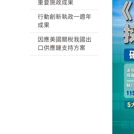
k
重要施政成果
行動創新執政一週年
成果
因應美國關稅我國出
口供應鏈支持方案