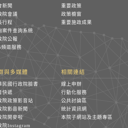
會新聞
重要政策
政院會議
政策櫥窗
長行程
重要施政成果
詢案件查詢系統
政院公報
SS頻道服務
群與多媒體
相關連結
華民國行政院臉書
線上申辦
音快遞
行動化服務
政院政策影音站
公共討論區
政院影音新聞
統計資訊網
政院開麥啦
本院子網站及主題專區
院Instagram