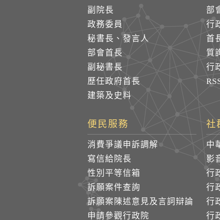
副院長
部
政務委員
行
秘書長、發言人
首
部會首長
質
副秘書長
行
歷任政府首長
R
建築及史料
便民服務
社
消費爭議申訴調解
中
寫信給院長
影
性別平等信箱
行
訴願案件查詢
行
訴願案陳述意見及言詞辯論
行
申請參觀行政院
行政