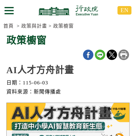
跳
跳
EN
到
到
選單按鈕
主
主
要
要
首頁
政策與計畫
政策櫥窗
內
內
政策櫥窗
容
容
區
區
塊
塊
G
o
AI人才方舟計畫
T
o
日期：115-06-03
C
e
資料來源：新聞傳播處
n
t
e
r
b
l
o
c