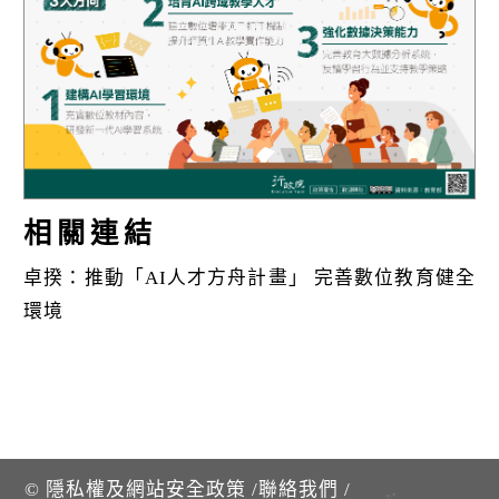
k
相關連結
卓揆：推動「AI人才方舟計畫」 完善數位教育健全
環境
©
隱私權及網站安全政策
/
聯絡我們
/