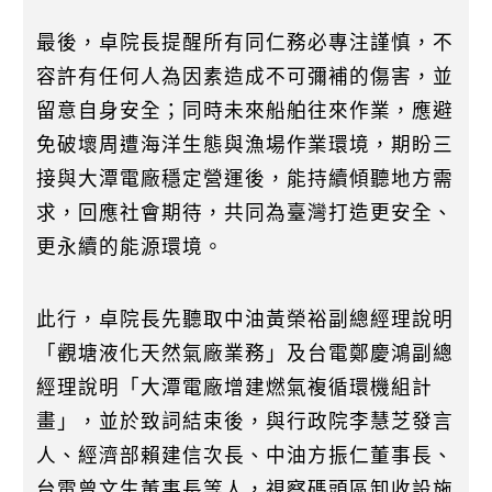
最後，卓院長提醒所有同仁務必專注謹慎，不
容許有任何人為因素造成不可彌補的傷害，並
留意自身安全；同時未來船舶往來作業，應避
免破壞周遭海洋生態與漁場作業環境，期盼三
接與大潭電廠穩定營運後，能持續傾聽地方需
求，回應社會期待，共同為臺灣打造更安全、
更永續的能源環境。
此行，卓院長先聽取中油黃榮裕副總經理說明
「觀塘液化天然氣廠業務」及台電鄭慶鴻副總
經理說明「大潭電廠增建燃氣複循環機組計
畫」，並於致詞結束後，與行政院李慧芝發言
人、經濟部賴建信次長、中油方振仁董事長、
台電曾文生董事長等人，視察碼頭區卸收設施