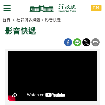
跳
跳
EN
到
到
選單按鈕
主
主
要
要
首頁
社群與多媒體
影音快遞
內
內
影音快遞
容
容
區
區
塊
塊
G
o
T
o
C
e
n
t
e
r
b
l
o
c