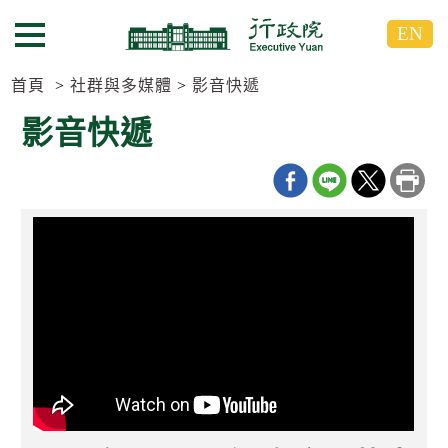
跳
跳
EN
到
到
選單按鈕
主
主
要
要
首頁
社群與多媒體
影音快遞
內
內
影音快遞
容
容
區
區
塊
塊
G
o
T
o
C
e
n
t
e
r
b
l
o
c