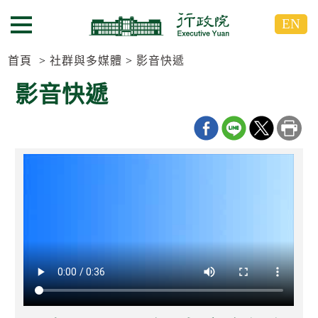
跳
跳
EN
到
到
選單按鈕
主
主
要
要
首頁
社群與多媒體
影音快遞
內
內
影音快遞
容
容
區
區
塊
塊
G
o
T
o
C
e
n
t
e
r
b
l
o
c