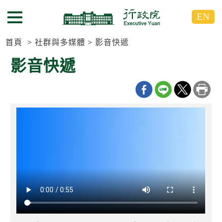
跳
跳
EN
到
到
選單按鈕
主
主
要
要
首頁
社群與多媒體
影音快遞
內
內
影音快遞
容
容
區
區
塊
塊
G
o
T
o
C
e
n
t
e
r
b
l
o
c