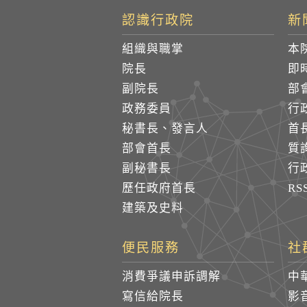
認識行政院
新
組織與職掌
本
院長
即
副院長
部
政務委員
行
秘書長、發言人
首
部會首長
質
副秘書長
行
歷任政府首長
R
建築及史料
便民服務
社
消費爭議申訴調解
中
寫信給院長
影