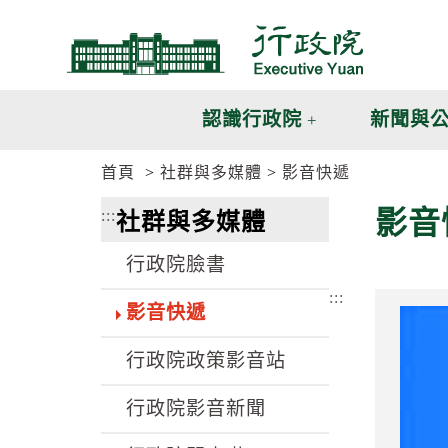
跳
跳
到
到
主
主
要
要
內
內
認識行政院
新聞與
容
容
區
區
首頁
社群與多媒體
影音快遞
塊
塊
G
影音
:::
社群與多媒體
o
T
o
行政院臉書
C
e
:::
n
影音快遞
t
e
行政院政策影音站
r
b
l
行政院影音新聞
o
c