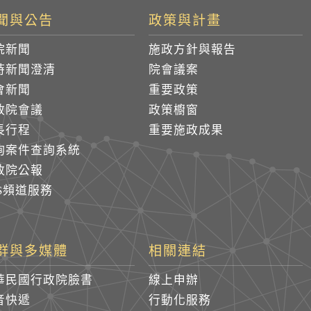
聞與公告
政策與計畫
院新聞
施政方針與報告
時新聞澄清
院會議案
會新聞
重要政策
政院會議
政策櫥窗
長行程
重要施政成果
詢案件查詢系統
政院公報
SS頻道服務
群與多媒體
相關連結
華民國行政院臉書
線上申辦
音快遞
行動化服務