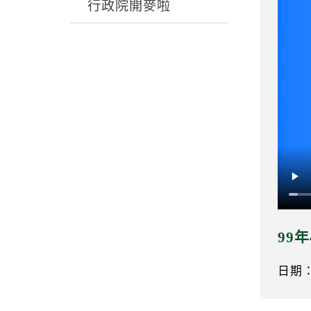
k
行政院開麥啦
99
日期：0