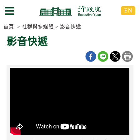
跳
跳
EN
到
到
選單按鈕
主
主
要
要
首頁
社群與多媒體
影音快遞
內
內
影音快遞
容
容
區
區
塊
塊
G
o
T
o
C
e
n
t
e
r
b
l
o
c