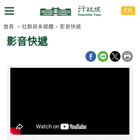
跳
跳
EN
到
到
選單按鈕
主
主
要
要
首頁
社群與多媒體
影音快遞
內
內
影音快遞
容
容
區
區
塊
塊
G
o
T
o
C
e
n
t
e
r
b
l
o
c