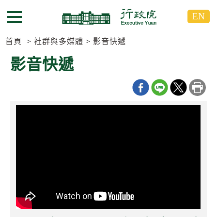
跳
跳
EN
到
到
選單按鈕
主
主
要
要
首頁
社群與多媒體
影音快遞
內
內
影音快遞
容
容
區
區
塊
塊
G
o
T
o
C
e
n
t
e
r
b
l
o
c