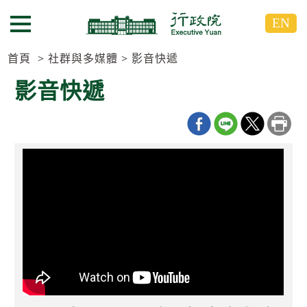
跳
跳
EN
到
到
選單按鈕
主
主
要
要
首頁
社群與多媒體
影音快遞
內
內
影音快遞
容
容
區
區
塊
塊
G
o
T
o
C
e
n
t
e
r
b
l
o
c