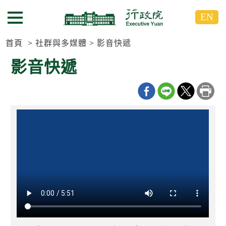
跳
跳
EN
到
到
選單按鈕
主
主
要
要
首頁
社群與多媒體
影音快遞
內
內
影音快遞
容
容
區
區
塊
塊
G
o
T
o
C
e
n
t
e
r
b
l
o
c