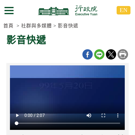
跳
跳
EN
到
到
選單按鈕
主
主
要
要
首頁
社群與多媒體
影音快遞
內
內
影音快遞
容
容
區
區
塊
塊
G
o
T
o
C
e
n
t
e
r
b
l
o
c