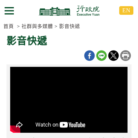
跳
跳
EN
到
到
選單按鈕
主
主
要
要
首頁
社群與多媒體
影音快遞
內
內
影音快遞
容
容
區
區
塊
塊
G
o
T
o
C
e
n
t
e
r
b
l
o
c