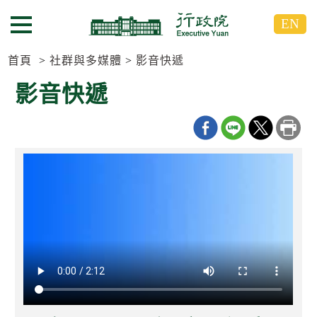
跳
跳
EN
到
到
選單按鈕
主
主
要
要
首頁
社群與多媒體
影音快遞
內
內
影音快遞
容
容
區
區
塊
塊
G
o
T
o
C
e
n
t
e
r
b
l
o
c