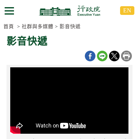
跳
跳
EN
到
到
選單按鈕
主
主
要
要
首頁
社群與多媒體
影音快遞
內
內
影音快遞
容
容
區
區
塊
塊
G
o
T
o
C
e
n
t
e
r
b
l
o
c