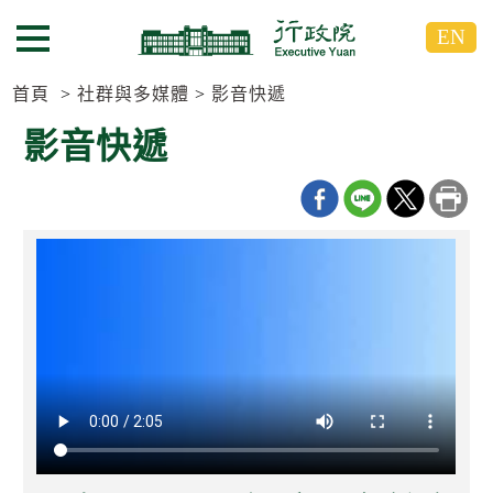
跳
跳
EN
到
到
選單按鈕
主
主
要
要
首頁
社群與多媒體
影音快遞
內
內
影音快遞
容
容
區
區
塊
塊
G
o
T
o
C
e
n
t
e
r
b
l
o
c