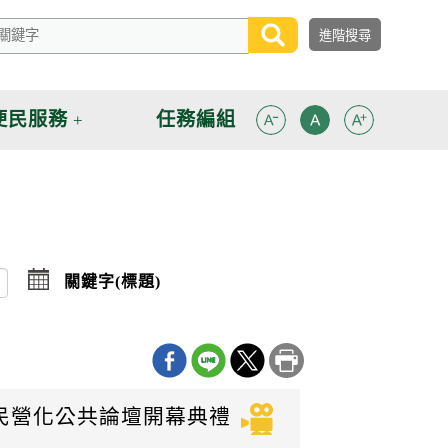
便民服務
任務編組
點
關鍵字(標題)
擊
選
擇
日
期
迄
日
業民營化公共論壇開幕典禮