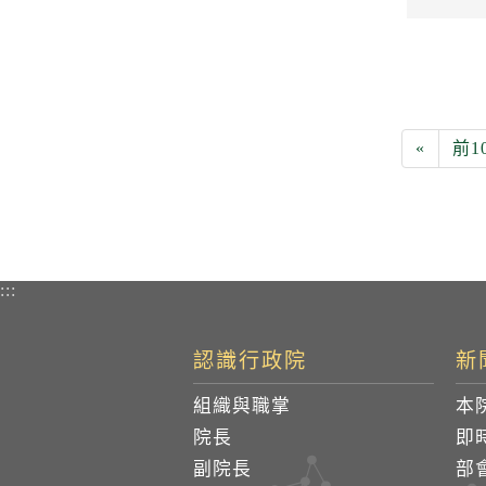
«
前1
:::
認識行政院
新
組織與職掌
本
院長
即
副院長
部