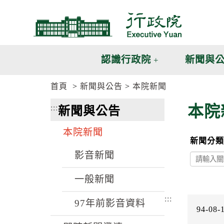
跳
跳
到
到
主
主
要
要
內
內
認識行政院
新聞與
容
容
區
區
首頁
新聞與公告
本院新聞
塊
塊
G
本院
:::
新聞與公告
o
T
o
本院新聞
C
新聞分類
e
n
影音新聞
t
e
一般新聞
r
b
:::
l
97年前影音資料
o
94-08-
c