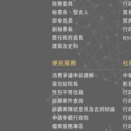
政務委員
行
秘書長、發言人
首
部會首長
質
副秘書長
行
歷任政府首長
R
建築及史料
便民服務
社
消費爭議申訴調解
中
寫信給院長
影
性別平等信箱
行
訴願案件查詢
行
訴願案陳述意見及言詞辯論
行
申請參觀行政院
行政
檔案服務專區
行政