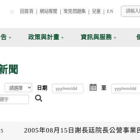
:::
回首頁
網站導覽
常見問題集
兒童
EN
公告
政策與計畫
資訊與服務
新聞
點
日期
至
擊
搜
選
尋
擇
日
期
起
日
2005年08月15日謝長廷院長公營事
15