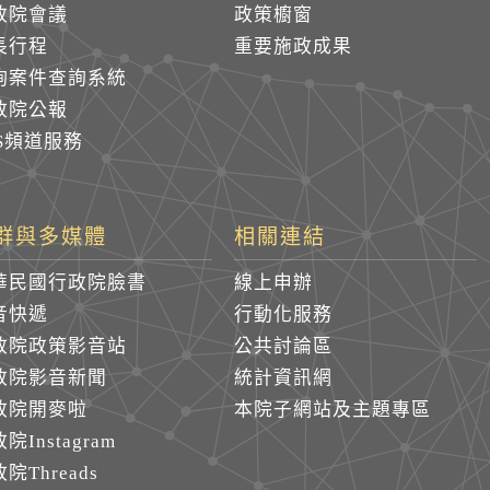
政院會議
政策櫥窗
長行程
重要施政成果
詢案件查詢系統
政院公報
SS頻道服務
群與多媒體
相關連結
華民國行政院臉書
線上申辦
音快遞
行動化服務
政院政策影音站
公共討論區
政院影音新聞
統計資訊網
政院開麥啦
本院子網站及主題專區
院Instagram
院Threads