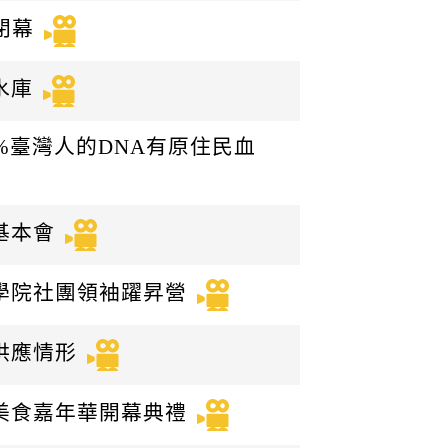
閉幕
水庫
8%臺灣人的DNA有原住民血
基本會
生學院社團領袖躍昇營
果供應情形
家美食嘉年華開幕典禮