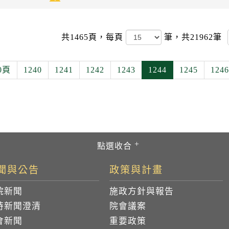
共1465頁，
每頁
筆，共21962筆
0頁
1240
1241
1242
1243
1244
1245
1246
聞與公告
政策與計畫
院新聞
施政方針與報告
時新聞澄清
院會議案
會新聞
重要政策