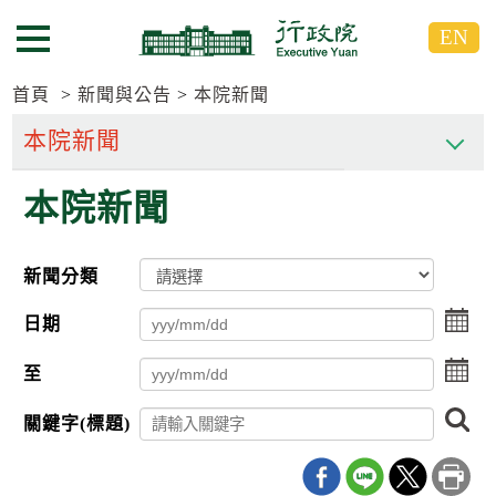
跳
跳
EN
到
到
選單按鈕
主
主
要
要
首頁
新聞與公告
本院新聞
內
內
容
容
區
區
本院新聞
塊
塊
G
o
T
新聞分類
o
C
點
e
日期
擊
n
選
t
點
至
擇
e
擊
日
r
選
搜
期
b
關鍵字(標題)
擇
尋
l
起
日
o
日
期
c
迄