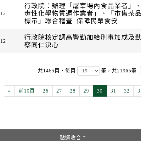
行政院：辦理「屠宰場內食品業者」
毒性化學物質運作業者」、「市售茶
-12
標示」聯合稽查 保障民眾食安
行政院核定調高警勤加給刑事加成及勤
-12
察同仁決心
共1465頁，
每頁
筆，共21965筆
«
前10頁
26
27
28
29
30
31
32
3