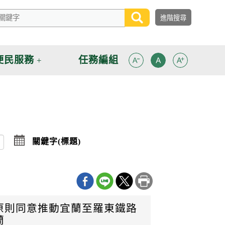
便民服務
任務編組
點
關鍵字(標題)
擊
選
擇
日
期
迄
日
原則同意推動宜蘭至羅東鐵路
蘭