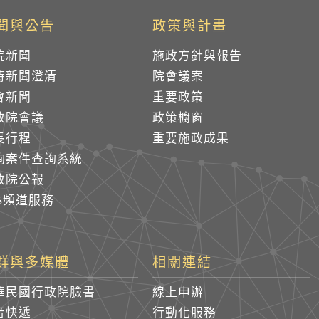
聞與公告
政策與計畫
院新聞
施政方針與報告
時新聞澄清
院會議案
會新聞
重要政策
政院會議
政策櫥窗
長行程
重要施政成果
詢案件查詢系統
政院公報
SS頻道服務
群與多媒體
相關連結
華民國行政院臉書
線上申辦
音快遞
行動化服務