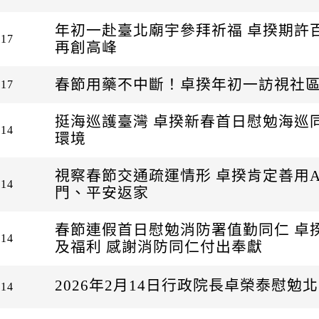
年初一赴臺北廟宇參拜祈福 卓揆期許
-17
再創高峰
春節用藥不中斷！卓揆年初一訪視社區
-17
挺海巡護臺灣 卓揆新春首日慰勉海巡
-14
環境
視察春節交通疏運情形 卓揆肯定善用A
-14
門、平安返家
春節連假首日慰勉消防署值勤同仁 卓
-14
及福利 感謝消防同仁付出奉獻
2026年2月14日行政院長卓榮泰慰勉
-14