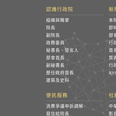
認識行政院
新
組織與職掌
本
院長
即
副院長
部
政務委員
行
秘書長、發言人
首
部會首長
質
副秘書長
行
歷任政府首長
R
建築及史料
便民服務
社
消費爭議申訴調解
中
寫信給院長
影