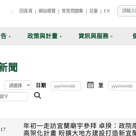
:::
回首頁
網站導覽
常見問題集
兒童
EN
公告
政策與計畫
資訊與服務
新聞
點
日期
至
擊
搜
選
尋
擇
日
期
起
日
年初一走訪宜蘭廟宇參拜 卓揆：政院
-17
高架化計畫 盼擴大地方建設打造新宜