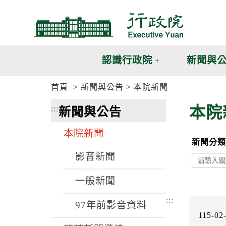
跳
跳
到
到
主
主
要
要
內
內
認識行政院
新聞與
容
容
區
區
首頁
新聞與公告
本院新聞
塊
塊
G
本院
:::
新聞與公告
o
T
o
本院新聞
C
新聞分類
e
n
影音新聞
t
e
一般新聞
r
b
:::
l
97年前影音資料
o
115-02
c