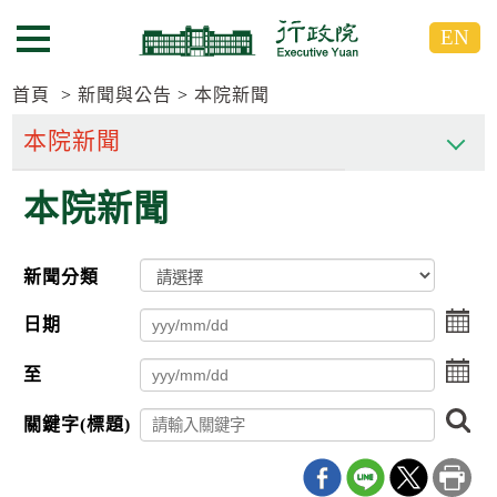
跳
跳
EN
到
到
選單按鈕
主
主
要
要
首頁
新聞與公告
本院新聞
內
內
容
容
區
區
本院新聞
塊
塊
G
o
T
新聞分類
o
C
點
e
日期
擊
n
選
t
點
至
擇
e
擊
日
r
選
搜
期
b
關鍵字(標題)
擇
尋
l
起
日
o
日
期
c
迄