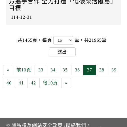
方攜手合作 全力打造「低碳樂活離島」
目標
114-12-31
共1465頁，
每頁
筆，共21965筆
送出
«
前10頁
33
34
35
36
37
38
39
40
41
42
後10頁
»
©
隱私權及網站安全政策
/
聯絡我們
/