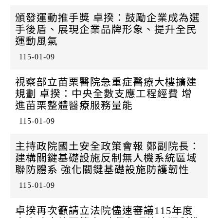
k
日
頒發運動推手獎 卓揆：鼓勵企業成為選
手後盾、展現企業品牌形象、提升全民
運動風氣
115-01-09
視察部立苗栗醫院急重症醫療大樓擴建
規劃 卓揆：中央全數支應工程經費 增
進苗栗整體醫療服務量能
115-01-09
主持政院國土安全政策會報 鄭副院長：
建構關鍵基礎設施反制無人機系統區域
聯防體系 強化關鍵基礎設施防護韌性
115-01-09
卓揆再次籲請立法院儘速審議115年度