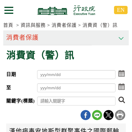
跳
跳
EN
到
到
選單按鈕
主
主
要
要
首頁
資訊與服務
消費者保護
消費資（警）訊
內
內
容
容
區
區
消費資（警）訊
塊
塊
G
o
T
點
日期
o
擊
C
選
點
e
至
擇
n
擊
日
t
選
搜
期
關鍵字(標題)
e
擇
尋
起
r
日
日
b
期
l
迄
o
日
c
漢他病毒安地斯型群聚事件之國際郵輪