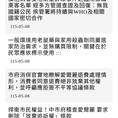
k
乘客名單 經多方管道查證及回復：無我
國籍公民 疾管署將持續與WHO及相關
國家密切合作
115-05-08
一般環境用老鼠藥與家用殺蟲劑同屬居
家防治需求，並無購買限制，關鍵在於
民眾應依標示使用 :::
115-05-08
市府消保官實地瞭解愛爾麗退費處理情
形，消費者同意退費絕非放棄其他權
利，並呼籲應拒簽不平等協議條款
115-05-08
捍衛市民權益！中市府稽查愛爾麗 要求
刪除「放棄追訴權」條款