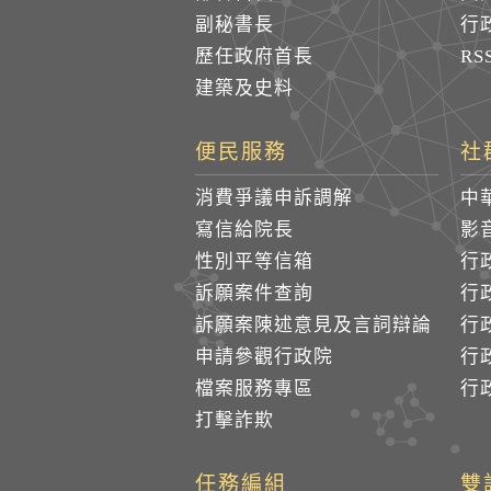
副秘書長
行
歷任政府首長
R
建築及史料
便民服務
社
消費爭議申訴調解
中
寫信給院長
影
性別平等信箱
行
訴願案件查詢
行
訴願案陳述意見及言詞辯論
行
申請參觀行政院
行政
檔案服務專區
行政
打擊詐欺
任務編組
雙