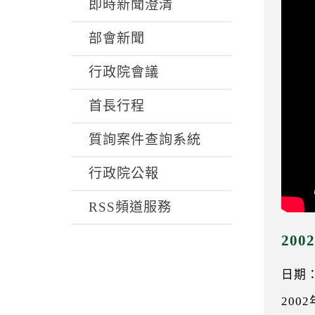
k
即時新聞澄清
部會新聞
行政院會議
首長行程
質詢案件查詢系統
行政院公報
RSS頻道服務
20
日期：0
200