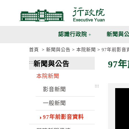
跳
跳
到
到
主
主
要
要
內
內
認識行政院
新聞與
容
容
區
區
首頁
新聞與公告
本院新聞
97年前影音
塊
塊
G
97
:::
新聞與公告
o
T
o
本院新聞
C
e
:::
n
影音新聞
t
e
一般新聞
r
b
l
97年前影音資料
o
c