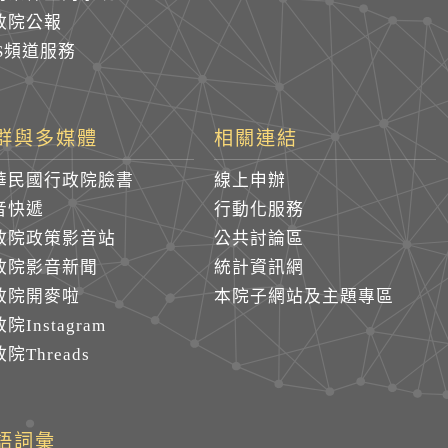
政院公報
SS頻道服務
群與多媒體
相關連結
華民國行政院臉書
線上申辦
音快遞
行動化服務
政院政策影音站
公共討論區
政院影音新聞
統計資訊網
政院開麥啦
本院子網站及主題專區
院Instagram
院Threads
語詞彙