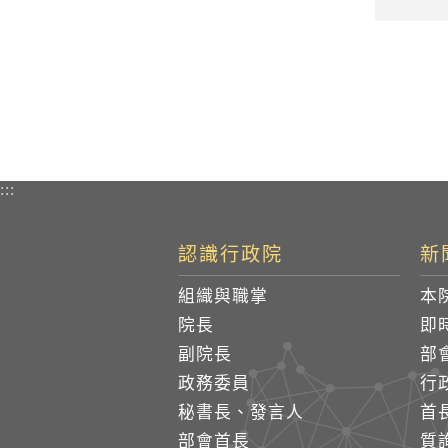
:::
認識行政院
新
組織與職掌
本
院長
即
副院長
部
政務委員
行
秘書長、發言人
首
部會首長
質