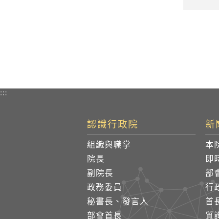
:::
認識行政院
新
組織與職掌
本
院長
即
副院長
部
政務委員
行
秘書長、發言人
首
部會首長
質