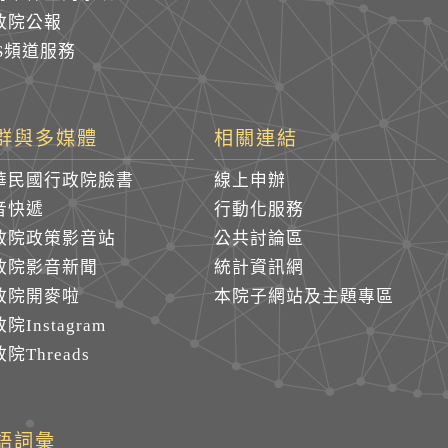
政院公報
SS頻道服務
群與多媒體
相關連結
華民國行政院臉書
線上申辦
音快遞
行動化服務
政院政策影音站
公共討論區
政院影音新聞
統計資訊網
政院開麥啦
本院子網站及主題專區
院Instagram
院Threads
語詞彙