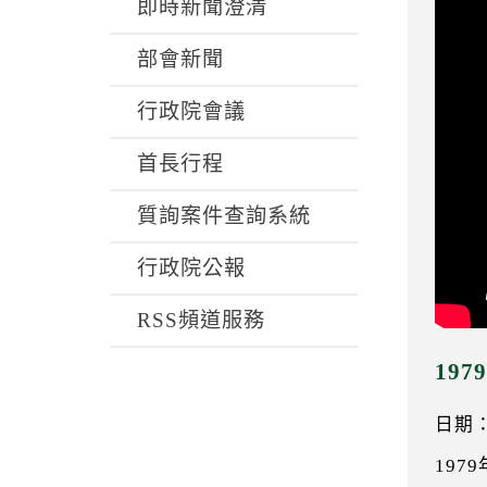
k
即時新聞澄清
部會新聞
行政院會議
首長行程
質詢案件查詢系統
行政院公報
RSS頻道服務
19
日期：0
197