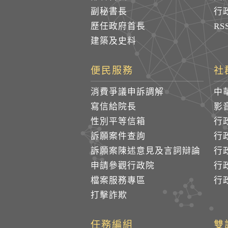
副秘書長
行
歷任政府首長
R
建築及史料
便民服務
社
消費爭議申訴調解
中
寫信給院長
影
性別平等信箱
行
訴願案件查詢
行
訴願案陳述意見及言詞辯論
行
申請參觀行政院
行政
檔案服務專區
行政
打擊詐欺
任務編組
雙