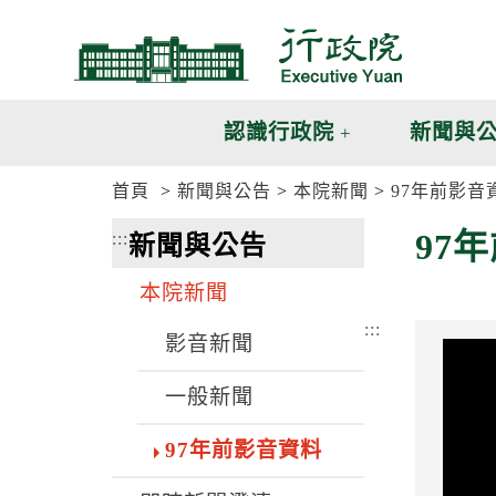
跳
跳
到
到
主
主
要
要
內
內
認識行政院
新聞與
容
容
區
區
首頁
新聞與公告
本院新聞
97年前影音
塊
塊
G
97
:::
新聞與公告
o
T
o
本院新聞
C
e
:::
n
影音新聞
t
e
一般新聞
r
b
l
97年前影音資料
o
c